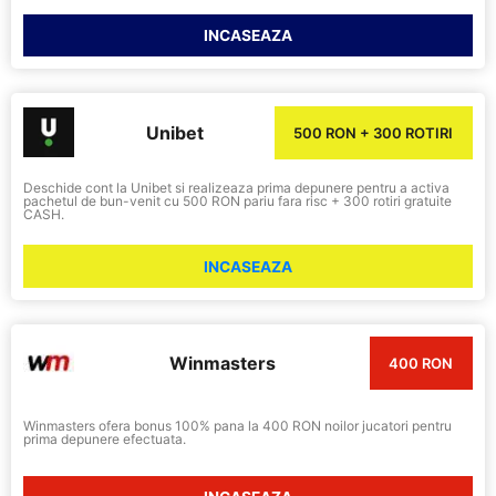
INCASEAZA
Unibet
500 RON + 300 ROTIRI
Deschide cont la Unibet si realizeaza prima depunere pentru a activa
pachetul de bun-venit cu 500 RON pariu fara risc + 300 rotiri gratuite
CASH.
INCASEAZA
Winmasters
400 RON
Winmasters ofera bonus 100% pana la 400 RON noilor jucatori pentru
prima depunere efectuata.