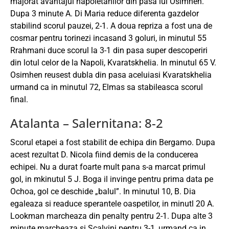
majorat avantajul napoletanilor din pasa lui Osimhen.
Dupa 3 minute A. Di Maria reduce diferenta gazdelor
stabilind scorul pauzei, 2-1. A doua repriza a fost una de
cosmar pentru torinezi incasand 3 goluri, in minutul 55
Rrahmani duce scorul la 3-1 din pasa super descoperiri
din lotul celor de la Napoli, Kvaratskhelia. In minutul 65 V.
Osimhen reusest dubla din pasa aceluiasi Kvaratskhelia
urmand ca in minutul 72, Elmas sa stabileasca scorul
final.
Atalanta – Salernitana: 8-2
Scorul etapei a fost stabilit de echipa din Bergamo. Dupa
acest rezultat D. Nicola fiind demis de la conducerea
echipei. Nu a durat foarte mult pana s-a marcat primul
gol, in mkinutul 5 J. Boga il invinge pentru prima data pe
Ochoa, gol ce deschide „balul”. In minutul 10, B. Dia
egaleaza si readuce sperantele oaspetilor, in minutl 20 A.
Lookman marcheaza din penalty pentru 2-1. Dupa alte 3
minute marcheaza si Scalvini pentru 3-1, urmand ca in