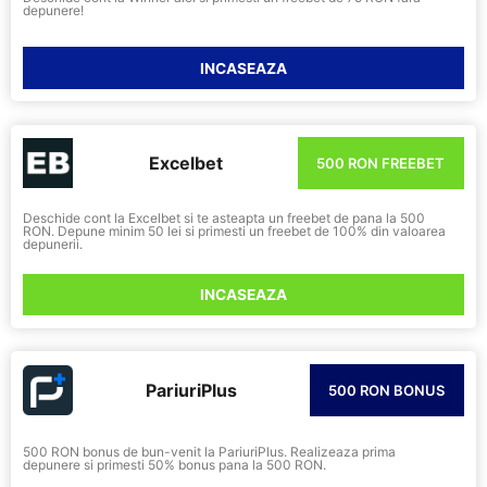
depunere!
INCASEAZA
Excelbet
500 RON FREEBET
Deschide cont la Excelbet si te asteapta un freebet de pana la 500
RON. Depune minim 50 lei si primesti un freebet de 100% din valoarea
depunerii.
INCASEAZA
PariuriPlus
500 RON BONUS
500 RON bonus de bun-venit la PariuriPlus. Realizeaza prima
depunere si primesti 50% bonus pana la 500 RON.