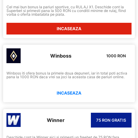
Cel mai bun bonus la pariuri sportive, cu RULAJ X1. Deschide cont la
Superbet si primesti pana la 500 RON cu conditii minime de rulaj, fiind
vorba o oferta imbatabila pe piata.
INCASEAZA
Winboss
1000 RON
Winboss iti ofera bonus la primele doua depuneri, iar in total poti activa
pana la 1000 RON daca vrei sa joci la aceasta casa de pariuri online.
INCASEAZA
Winner
75 RON GRATIS
Deschide cont la Winner aici si primesti un freebet de 75 RON fara