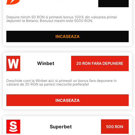
Depune minim 50 RON si primesti bonus 100% din valoarea primei
depuneri la Betano. Bonusul maxim este 5000 RON.
INCASEAZA
Winbet
20 RON FARA DEPUNERE
Deschide cont la Winbet aici si primesti un bonus fara depunere in
valoare de 20 RON sa pariezi meciurile preferate!
INCASEAZA
Superbet
500 RON