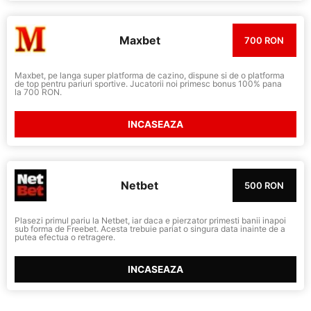
Maxbet
700 RON
Maxbet, pe langa super platforma de cazino, dispune si de o platforma
de top pentru pariuri sportive. Jucatorii noi primesc bonus 100% pana
la 700 RON.
INCASEAZA
Netbet
500 RON
Plasezi primul pariu la Netbet, iar daca e pierzator primesti banii inapoi
sub forma de Freebet. Acesta trebuie pariat o singura data inainte de a
putea efectua o retragere.
INCASEAZA