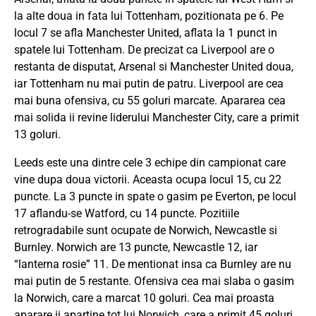
la alte doua in fata lui Tottenham, pozitionata pe 6. Pe
locul 7 se afla Manchester United, aflata la 1 punct in
spatele lui Tottenham. De precizat ca Liverpool are o
restanta de disputat, Arsenal si Manchester United doua,
iar Tottenham nu mai putin de patru. Liverpool are cea
mai buna ofensiva, cu 55 goluri marcate. Apararea cea
mai solida ii revine liderului Manchester City, care a primit
13 goluri.
Leeds este una dintre cele 3 echipe din campionat care
vine dupa doua victorii. Aceasta ocupa locul 15, cu 22
puncte. La 3 puncte in spate o gasim pe Everton, pe locul
17 aflandu-se Watford, cu 14 puncte. Pozitiile
retrogradabile sunt ocupate de Norwich, Newcastle si
Burnley. Norwich are 13 puncte, Newcastle 12, iar
“lanterna rosie” 11. De mentionat insa ca Burnley are nu
mai putin de 5 restante. Ofensiva cea mai slaba o gasim
la Norwich, care a marcat 10 goluri. Cea mai proasta
aparare ii apartine tot lui Norwich, care a primit 45 goluri.