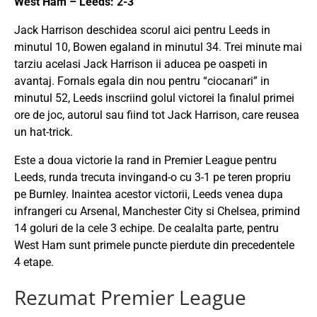
West Ham – Leeds: 2-3
Jack Harrison deschidea scorul aici pentru Leeds in
minutul 10, Bowen egaland in minutul 34. Trei minute mai
tarziu acelasi Jack Harrison ii aducea pe oaspeti in
avantaj. Fornals egala din nou pentru “ciocanari” in
minutul 52, Leeds inscriind golul victorei la finalul primei
ore de joc, autorul sau fiind tot Jack Harrison, care reusea
un hat-trick.
Este a doua victorie la rand in Premier League pentru
Leeds, runda trecuta invingand-o cu 3-1 pe teren propriu
pe Burnley. Inaintea acestor victorii, Leeds venea dupa
infrangeri cu Arsenal, Manchester City si Chelsea, primind
14 goluri de la cele 3 echipe. De cealalta parte, pentru
West Ham sunt primele puncte pierdute din precedentele
4 etape.
Rezumat Premier League