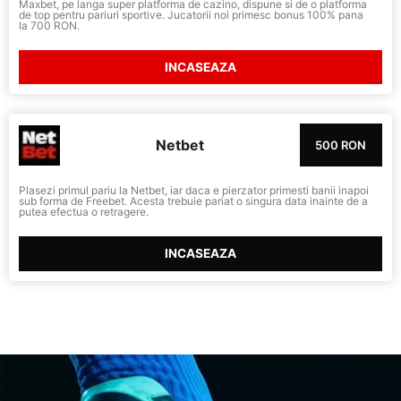
Maxbet, pe langa super platforma de cazino, dispune si de o platforma
de top pentru pariuri sportive. Jucatorii noi primesc bonus 100% pana
la 700 RON.
INCASEAZA
Netbet
500 RON
Plasezi primul pariu la Netbet, iar daca e pierzator primesti banii inapoi
sub forma de Freebet. Acesta trebuie pariat o singura data inainte de a
putea efectua o retragere.
INCASEAZA