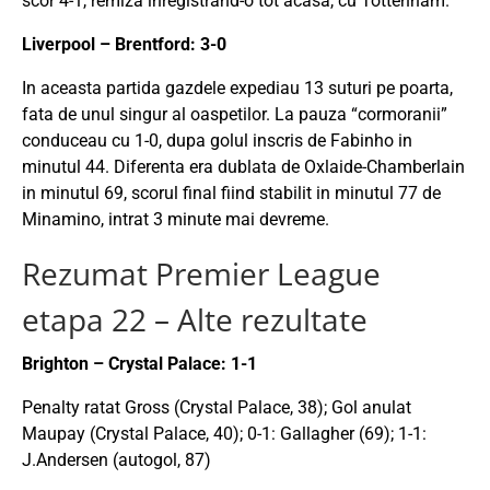
scor 4-1, remiza inregistrand-o tot acasa, cu Tottenham.
Liverpool – Brentford: 3-0
In aceasta partida gazdele expediau 13 suturi pe poarta,
fata de unul singur al oaspetilor. La pauza “cormoranii”
conduceau cu 1-0, dupa golul inscris de Fabinho in
minutul 44. Diferenta era dublata de Oxlaide-Chamberlain
in minutul 69, scorul final fiind stabilit in minutul 77 de
Minamino, intrat 3 minute mai devreme.
Rezumat Premier League
etapa 22 – Alte rezultate
Brighton – Crystal Palace: 1-1
Penalty ratat Gross (Crystal Palace, 38); Gol anulat
Maupay (Crystal Palace, 40); 0-1: Gallagher (69); 1-1:
J.Andersen (autogol, 87)