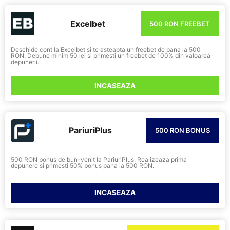
Excelbet
500 RON FREEBET
Deschide cont la Excelbet si te asteapta un freebet de pana la 500
RON. Depune minim 50 lei si primesti un freebet de 100% din valoarea
depunerii.
INCASEAZA
PariuriPlus
500 RON BONUS
500 RON bonus de bun-venit la PariuriPlus. Realizeaza prima
depunere si primesti 50% bonus pana la 500 RON.
INCASEAZA