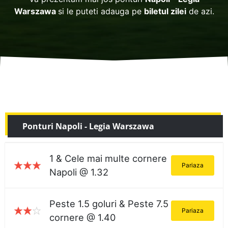
Warszawa
si le puteti adauga pe
biletul zilei
de azi.
Ponturi Napoli - Legia Warszawa
1 & Cele mai multe cornere
Pariaza
Napoli @ 1.32
Peste 1.5 goluri & Peste 7.5
Pariaza
cornere @ 1.40