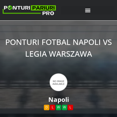
PONTURI FOTBAL NAPOLI VS
LEGIA WARSZAWA
Napoli
D
L
W
W
L