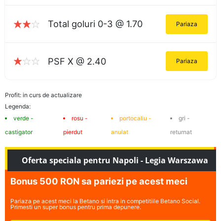
Total goluri 0-3 @ 1.70
Pariaza
PSF X @ 2.40
Pariaza
Profit: in curs de actualizare
Legenda:
verde -
rosu -
portocaliu -
gri -
castigator
pierdut
anulat
returnat
Oferta speciala pentru Napoli - Legia Warszawa
Bonus 500 RON sa pariezi pe acest meci
Pariaza pe acest meci la Betano si intra in competitiile Betano Social.
Primesti un super bonus pentru prima depunere.