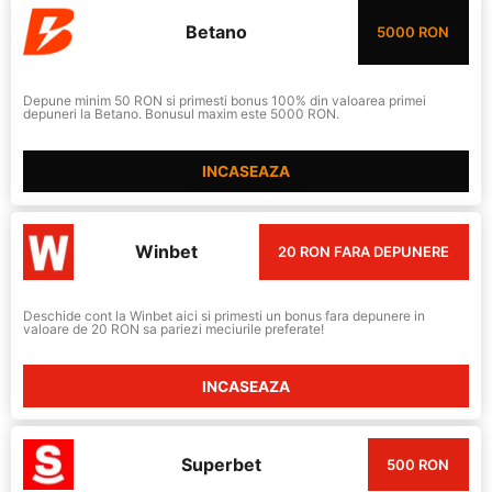
Betano
5000 RON
Depune minim 50 RON si primesti bonus 100% din valoarea primei
depuneri la Betano. Bonusul maxim este 5000 RON.
INCASEAZA
Winbet
20 RON FARA DEPUNERE
Deschide cont la Winbet aici si primesti un bonus fara depunere in
valoare de 20 RON sa pariezi meciurile preferate!
INCASEAZA
Superbet
500 RON