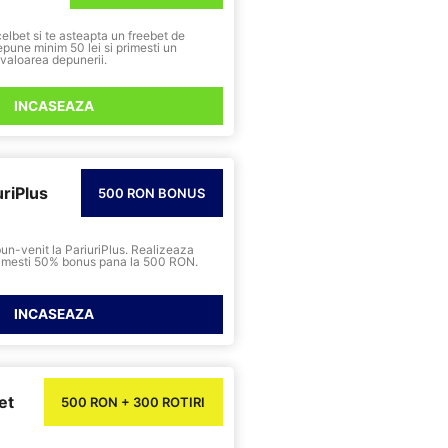
elbet si te asteapta un freebet de
une minim 50 lei si primesti un
valoarea depunerii.
INCASEAZA
uriPlus
500 RON BONUS
n-venit la PariuriPlus. Realizeaza
rimesti 50% bonus pana la 500 RON.
INCASEAZA
et
500 RON + 300 ROTIRI