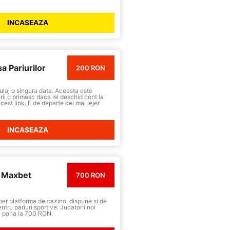
INCASEAZA
a Pariurilor
200 RON
laj o singura data. Aceasta este
rii o primesc daca isi deschid cont la
acest link. E de departe cel mai lejer
INCASEAZA
Maxbet
700 RON
er platforma de cazino, dispune si de
ntru pariuri sportive. Jucatorii noi
 pana la 700 RON.