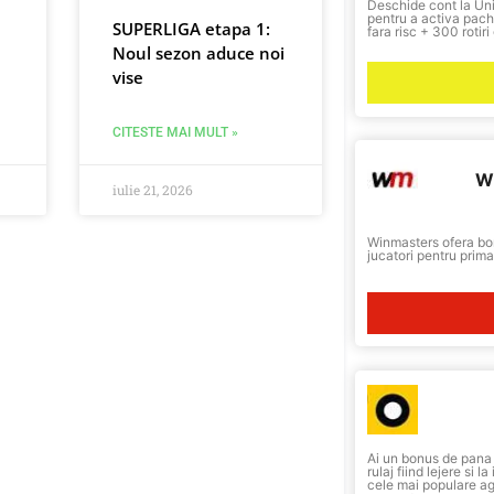
Deschide cont la Un
pentru a activa pac
SUPERLIGA etapa 1:
fara risc + 300 rotir
Noul sezon aduce noi
vise
CITESTE MAI MULT »
W
iulie 21, 2026
Winmasters ofera b
jucatori pentru prim
Ai un bonus de pana 
rulaj fiind lejere si 
cele mai populare a