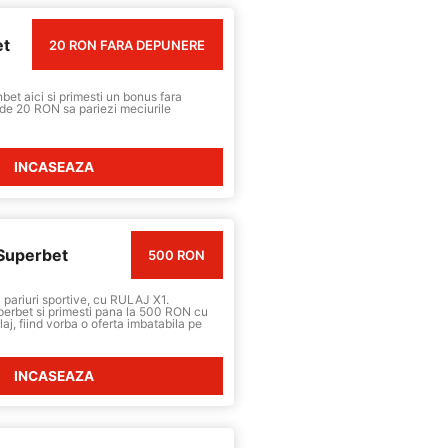
et
20 RON FARA DEPUNERE
bet aici si primesti un bonus fara
de 20 RON sa pariezi meciurile
INCASEAZA
Superbet
500 RON
 pariuri sportive, cu RULAJ X1.
perbet si primesti pana la 500 RON cu
laj, fiind vorba o oferta imbatabila pe
INCASEAZA