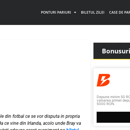
PONTURI PARIURI
BILETUL ZILEI
CASE DE PA
Bonusur
Depune minim 50 RO
valoarea primei dep
5000 RON.
le din fotbal ce se vor disputa in propria
ida ce vine din Irlanda, acolo unde Bray va