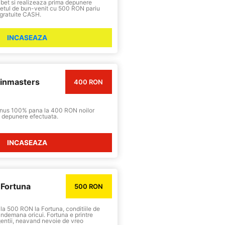
ibet si realizeaza prima depunere
hetul de bun-venit cu 500 RON pariu
i gratuite CASH.
INCASEAZA
inmasters
400 RON
onus 100% pana la 400 RON noilor
a depunere efectuata.
INCASEAZA
Fortuna
500 RON
la 500 RON la Fortuna, conditiile de
la indemana oricui. Fortuna e printre
gentii, neavand nevoie de vreo