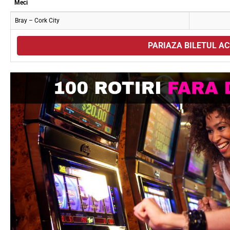
Meci
Bray – Cork City
PARIAZA BILETUL A