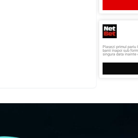
Plasezi primul pariu 
banii inapoi sub for
singura data inainte