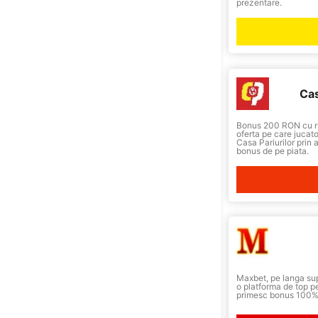
prezentare.
Cas
Bonus 200 RON cu ru
oferta pe care jucato
Casa Pariurilor prin 
bonus de pe piata.
Maxbet, pe langa sup
o platforma de top pe
primesc bonus 100%