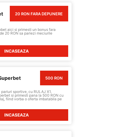
et
20 RON FARA DEPUNERE
bet aici si primesti un bonus fara
de 20 RON sa pariezi meciurile
INCASEAZA
Superbet
500 RON
 pariuri sportive, cu RULAJ X1.
perbet si primesti pana la 500 RON cu
laj, fiind vorba o oferta imbatabila pe
INCASEAZA