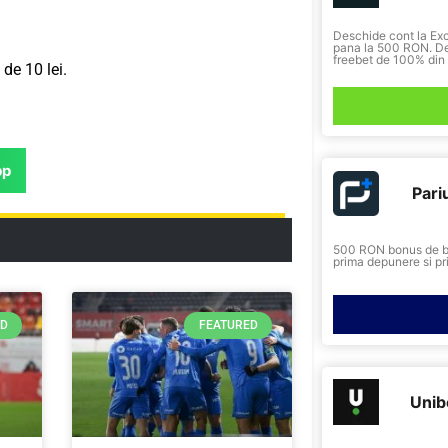
Deschide cont la Exc
pana la 500 RON. Dep
freebet de 100% din 
 de 10 lei.
pp
Pari
500 RON bonus de bu
prima depunere si p
ED
FEATURED
Unib