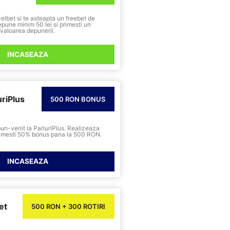
elbet si te asteapta un freebet de
une minim 50 lei si primesti un
valoarea depunerii.
INCASEAZA
uriPlus
500 RON BONUS
n-venit la PariuriPlus. Realizeaza
rimesti 50% bonus pana la 500 RON.
INCASEAZA
et
500 RON + 300 ROTIRI