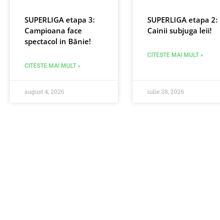
SUPERLIGA etapa 3:
SUPERLIGA etapa 2:
Campioana face
Cainii subjuga leii!
spectacol in Bănie!
CITESTE MAI MULT »
CITESTE MAI MULT »
august 4, 2026
iulie 28, 2026