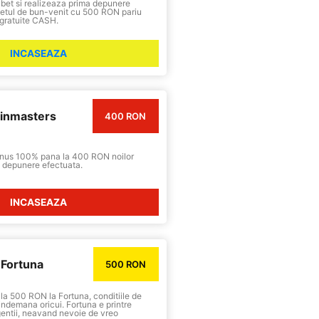
ibet si realizeaza prima depunere
hetul de bun-venit cu 500 RON pariu
i gratuite CASH.
INCASEAZA
inmasters
400 RON
onus 100% pana la 400 RON noilor
a depunere efectuata.
INCASEAZA
Fortuna
500 RON
la 500 RON la Fortuna, conditiile de
la indemana oricui. Fortuna e printre
gentii, neavand nevoie de vreo