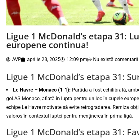
Ligue 1 McDonald’s etapa 31: Lu
europene continua!
AVP
aprilie 28, 2025
12:09 pm
Nu există comentarii
Ligue 1 McDonald’s etapa 31: Su
Le Havre – Monaco (1-1):
Partida a fost echilibrată, amb
gol.
AS Monaco, aflată în lupta pentru un loc în cupele europen
echipe Le Havre motivate să evite retrogradarea.
Remiza obți
valoros în contextul luptei pentru menținerea în prima ligă.
​
Ligue 1 McDonald’s etapa 31: Fa