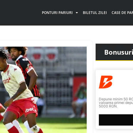
PONTURI PARIURI
BILETUL ZILEI
CASE DE PA
Bonusur
Depune minim 50 RO
valoarea primei dep
5000 RON.