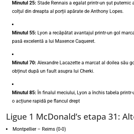
Minutul 25:
Stade Rennais a egalat printr-un șut puternic al
colțul din dreapta al porții apărate de Anthony Lopes.
Minutul 55:
Lyon a recăpătat avantajul printr-un gol marca
pasă excelentă a lui Maxence Caqueret.
Minutul 70:
Alexandre Lacazette a marcat al doilea său go
obținut după un fault asupra lui Cherki.
Minutul 85:
În finalul meciului, Lyon a închis tabela printr-
o acțiune rapidă pe flancul drept
Ligue 1 McDonald’s etapa 31: Alt
Montpellier – Reims (0-0)