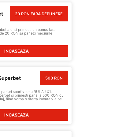
et
20 RON FARA DEPUNERE
bet aici si primesti un bonus fara
de 20 RON sa pariezi meciurile
INCASEAZA
Superbet
500 RON
 pariuri sportive, cu RULAJ X1.
perbet si primesti pana la 500 RON cu
laj, fiind vorba o oferta imbatabila pe
INCASEAZA