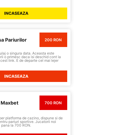
INCASEAZA
a Pariurilor
200 RON
laj o singura data. Aceasta este
rii o primesc daca isi deschid cont la
acest link. E de departe cel mai lejer
INCASEAZA
Maxbet
700 RON
er platforma de cazino, dispune si de
ntru pariuri sportive. Jucatorii noi
 pana la 700 RON.