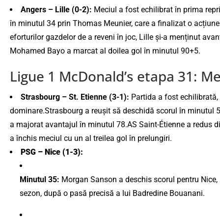
Angers – Lille (0-2):
Meciul a fost echilibrat în prima repr
în minutul 34 prin Thomas Meunier, care a finalizat o acțiune
eforturilor gazdelor de a reveni în joc, Lille și-a menținut avan
Mohamed Bayo a marcat al doilea gol în minutul 90+5.
Ligue 1 McDonald’s etapa 31: Me
Strasbourg – St. Etienne (3-1):
Partida a fost echilibra
dominare.
Strasbourg a reușit să deschidă scorul în minutul 
a majorat avantajul în minutul 78.
AS Saint-Étienne a redus di
a închis meciul cu un al treilea gol în prelungiri.
PSG – Nice (1-3):
Minutul 35:
Morgan Sanson a deschis scorul pentru Nice, 
sezon, după o pasă precisă a lui Badredine Bouanani.