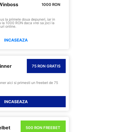
Winboss
1000 RON
us la primele doua depuneri, iar in
a la 1000 RON daca vrei sa joci la
uri online.
INCASEAZA
inner
75 RON GRATIS
ner aici si primesti un freebet de 75
INCASEAZA
elbet
500 RON FREEBET