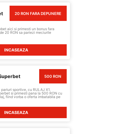
et
20 RON FARA DEPUNERE
bet aici si primesti un bonus fara
de 20 RON sa pariezi meciurile
INCASEAZA
Superbet
500 RON
 pariuri sportive, cu RULAJ X1.
perbet si primesti pana la 500 RON cu
laj, fiind vorba o oferta imbatabila pe
INCASEAZA