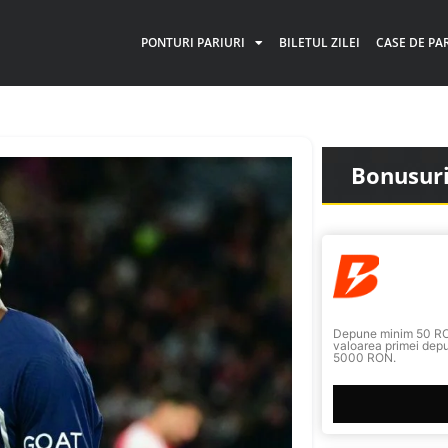
PONTURI PARIURI
BILETUL ZILEI
CASE DE PA
Bonusur
Depune minim 50 RO
valoarea primei dep
5000 RON.