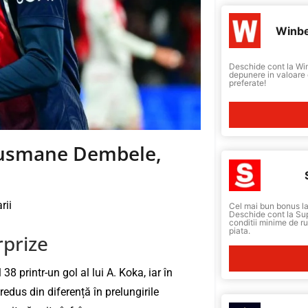
Winb
Deschide cont la Win
depunere in valoare 
preferate!
Ousmane Dembele,
rii
Cel mai bun bonus la
Deschide cont la Su
conditii minime de ru
piata.
rprize
8 printr-un gol al lui A. Koka, iar în
redus din diferență în prelungirile