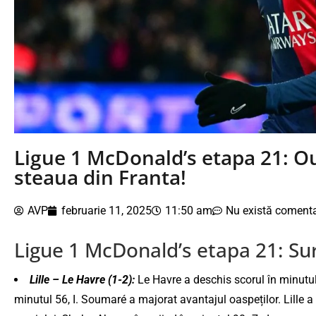
Ligue 1 McDonald’s etapa 21: 
steaua din Franta!
AVP
februarie 11, 2025
11:50 am
Nu există comenta
Ligue 1 McDonald’s etapa 21: Su
Lille – Le Havre (1-2):
Le Havre a deschis scorul în minutul 3
minutul 56, I. Soumaré a majorat avantajul oaspeților. Lille a 