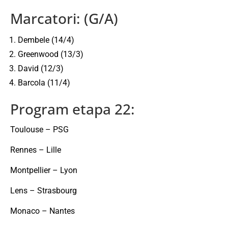
Marcatori: (G/A)
Dembele (14/4)
Greenwood (13/3)
David (12/3)
Barcola (11/4)
Program etapa 22:
Toulouse – PSG
Rennes – Lille
Montpellier – Lyon
Lens – Strasbourg
Monaco – Nantes