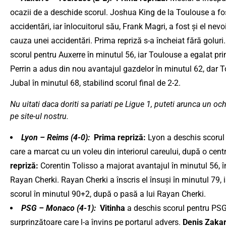
ocazii de a deschide scorul. Joshua King de la Toulouse a fos
accidentări, iar înlocuitorul său, Frank Magri, a fost și el ne
cauza unei accidentări. Prima repriză s-a încheiat fără goluri
scorul pentru Auxerre în minutul 56, iar Toulouse a egalat p
Perrin a adus din nou avantajul gazdelor în minutul 62, dar T
Jubal în minutul 68, stabilind scorul final de 2-2.
Nu uitati daca doriti sa pariati pe Ligue 1, puteti arunca un och
pe site-ul nostru.
Lyon – Reims (4-0):
Prima repriză:
Lyon a deschis scorul 
care a marcat cu un voleu din interiorul careului, după o centr
repriză:
Corentin Tolisso a majorat avantajul în minutul 56, în
Rayan Cherki. Rayan Cherki a înscris el însuși în minutul 79
scorul în minutul 90+2, după o pasă a lui Rayan Cherki.
PSG – Monaco (4-1):
Vitinha
a deschis scorul pentru PSG 
surprinzătoare care l-a învins pe portarul advers.
Denis Zakar