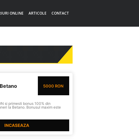
RIURI ONLINE
ARTICOLE
CONTACT
i
Betano
5000 RON
N si primesti bonus 100% din
uneri la Betano. Bonusul maxim este
INCASEAZA