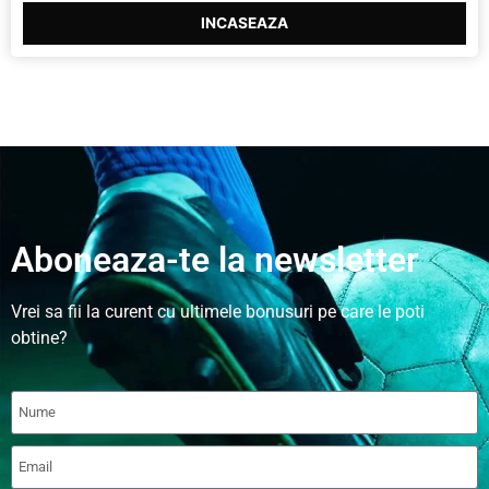
INCASEAZA
Aboneaza-te la newsletter
Vrei sa fii la curent cu ultimele bonusuri pe care le poti
obtine?