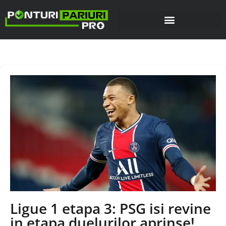
Ligue 1 etapa 3: PSG isi revine
in etapa duelurilor aprinse!