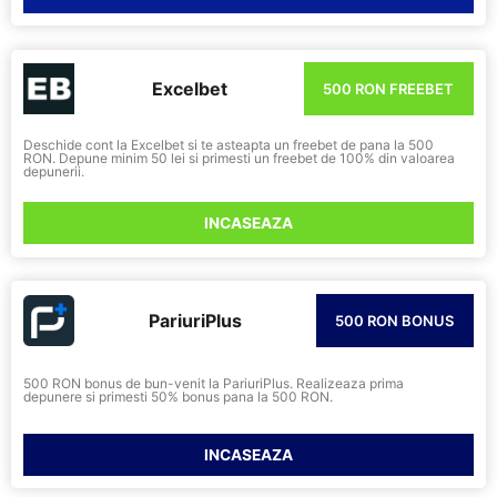
Excelbet
500 RON FREEBET
Deschide cont la Excelbet si te asteapta un freebet de pana la 500
RON. Depune minim 50 lei si primesti un freebet de 100% din valoarea
depunerii.
INCASEAZA
PariuriPlus
500 RON BONUS
500 RON bonus de bun-venit la PariuriPlus. Realizeaza prima
depunere si primesti 50% bonus pana la 500 RON.
INCASEAZA