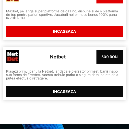
Maxbet, pe langa super platforma de cazino, dispune si de o platforma
de top pentru pariuri sportive. Jucatorii noi primesc bonus 100% pana
la 700 RON.
INCASEAZA
Netbet
500 RON
Plasezi primul pariu la Netbet, iar daca e pierzator primesti banii inapoi
sub forma de Freebet. Acesta trebuie pariat o singura data inainte de a
putea efectua o retragere.
INCASEAZA