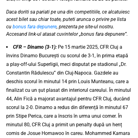
Daca doriti sa pariati pe una din competitiile, ce alcatuiesc
acest bilet sau chiar toate, puteti arunca o privire pe lista
cu
bonus fara depunere
, prezenta pe site-ul nostru.
Accesand link-ul atasat cuvintelor „bonus fara depunere”.
CFR – Dinamo (3-1):
Pe 15 martie 2025, CFR Cluj a
învins Dinamo București cu scorul de 3-1, în prima etapă
a play-off-ului Superligii, meci disputat pe stadionul „Dr.
Constantin Rădulescu” din Cluj-Napoca. ​
Gazdele au
deschis scorul în minutul 14 prin Louis Munteanu, care a
finalizat cu un șut plasat din interiorul careului.
​
În minutul
44, Alin Fică a majorat avantajul pentru CFR Cluj, ducând
scorul la 2-0.
​
Dinamo a redus din diferență în minutul 67
prin Stipe Perica, care a înscris în urma unui corner.
​
În
minutul 80, CFR Cluj a primit un penalty după un henț
comis de Josue Homawoo în careu. Mohammed Kamara