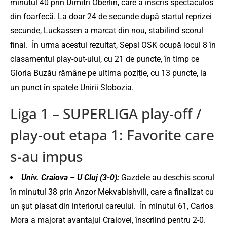
minutul 40 prin Dimitri Oberlin, care a înscris spectaculos
din foarfecă.
​
La doar 24 de secunde după startul reprizei
secunde, Luckassen a marcat din nou, stabilind scorul
final.
​
În urma acestui rezultat, Sepsi OSK ocupă locul 8 în
clasamentul play-out-ului, cu 21 de puncte, în timp ce
Gloria Buzău rămâne pe ultima poziție, cu 13 puncte, la
un punct în spatele Unirii Slobozia.
Liga 1 – SUPERLIGA play-off /
play-out etapa 1: Favorite care
s-au impus
Univ. Craiova – U Cluj (3-0):
Gazdele au deschis scorul
în minutul 38 prin Anzor Mekvabishvili, care a finalizat cu
un șut plasat din interiorul careului. ​
În minutul 61, Carlos
Mora a majorat avantajul Craiovei, înscriind pentru 2-0.