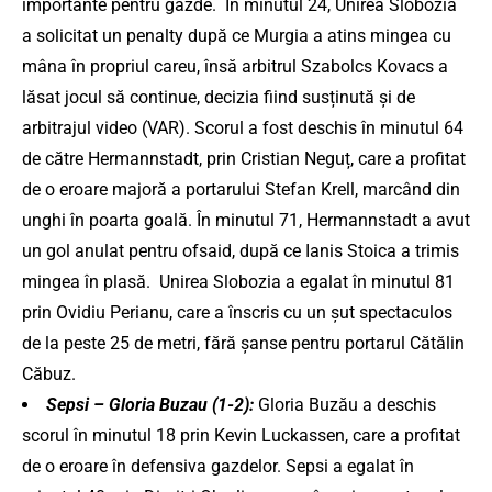
importante pentru gazde.
​
În minutul 24, Unirea Slobozia
a solicitat un penalty după ce Murgia a atins mingea cu
mâna în propriul careu, însă arbitrul Szabolcs Kovacs a
lăsat jocul să continue, decizia fiind susținută și de
arbitrajul video (VAR).
Scorul a fost deschis în minutul 64
de către Hermannstadt, prin Cristian Neguț, care a profitat
de o eroare majoră a portarului Stefan Krell, marcând din
unghi în poarta goală.
​
În minutul 71, Hermannstadt a avut
un gol anulat pentru ofsaid, după ce Ianis Stoica a trimis
mingea în plasă.
​
Unirea Slobozia a egalat în minutul 81
prin Ovidiu Perianu, care a înscris cu un șut spectaculos
de la peste 25 de metri, fără șanse pentru portarul Cătălin
Căbuz.
Sepsi – Gloria Buzau (1-2):
Gloria Buzău a deschis
scorul în minutul 18 prin Kevin Luckassen, care a profitat
de o eroare în defensiva gazdelor. ​
Sepsi a egalat în