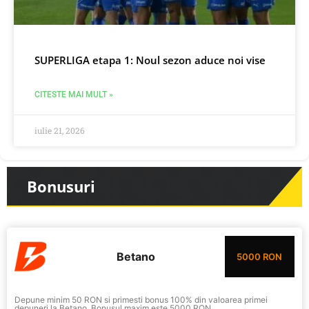
SUPERLIGA etapa 1: Noul sezon aduce noi vise
CITESTE MAI MULT »
iulie 21, 2026
Bonusuri
Betano
5000 RON
Depune minim 50 RON si primesti bonus 100% din valoarea primei
depuneri la Betano. Bonusul maxim este 5000 RON.