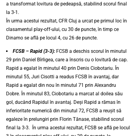
a transformat lovitura de pedeapsă, stabilind scorul final
la 3-1.
​
În urma acestui rezultat, CFR Cluj a urcat pe primul loc în
clasamentul play-off-ului, cu 30 de puncte, în timp ce
Dinamo se află pe locul 4, cu 26 de puncte.
FCSB – Rapid (3-3):
FCSB a deschis scorul în minutul
29 prin Daniel Bîrligea, care a înscris cu o lovitură de cap.
Rapid a egalat în minutul 40 prin Denis Ciobotariu.
În
minutul 55, Juri Cisotti a readus FCSB în avantaj, dar
Rapid a egalat din nou în minutul 71 prin Alexandru
Dobre.
În minutul 83, Ciobotariu a marcat al doilea său
gol, ducând Rapidul în avantaj.
Deși Rapid a rămas în
inferioritate numerică din minutul 72, FCSB a reușit să
egaleze în prelungiri prin Florin Tănase, stabilind scorul
final la 3-3.
​
În urma acestui rezultat, FCSB se află pe locul