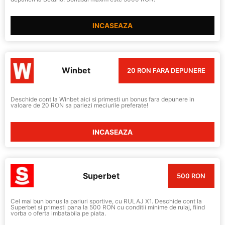
INCASEAZA
Winbet
20 RON FARA DEPUNERE
Deschide cont la Winbet aici si primesti un bonus fara depunere in
valoare de 20 RON sa pariezi meciurile preferate!
INCASEAZA
Superbet
500 RON
Cel mai bun bonus la pariuri sportive, cu RULAJ X1. Deschide cont la
Superbet si primesti pana la 500 RON cu conditii minime de rulaj, fiind
vorba o oferta imbatabila pe piata.