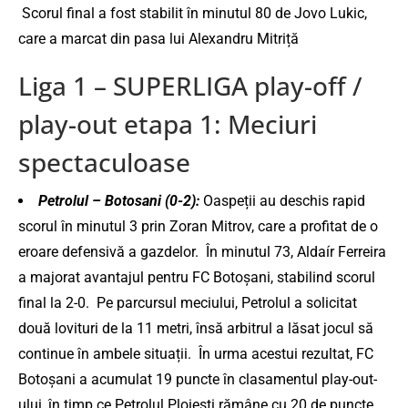
Scorul final a fost stabilit în minutul 80 de Jovo Lukic,
care a marcat din pasa lui Alexandru Mitriță
Liga 1 – SUPERLIGA play-off /
play-out etapa 1: Meciuri
spectaculoase
Petrolul – Botosani (0-2):
Oaspeții au deschis rapid
scorul în minutul 3 prin Zoran Mitrov, care a profitat de o
eroare defensivă a gazdelor. ​
În minutul 73, Aldaír Ferreira
a majorat avantajul pentru FC Botoșani, stabilind scorul
final la 2-0.
​
Pe parcursul meciului, Petrolul a solicitat
două lovituri de la 11 metri, însă arbitrul a lăsat jocul să
continue în ambele situații.
​
În urma acestui rezultat, FC
Botoșani a acumulat 19 puncte în clasamentul play-out-
ului, în timp ce Petrolul Ploiești rămâne cu 20 de puncte.