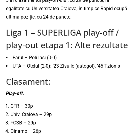
3 în clasamentul play-off-ului, cu 29 de puncte, la
egalitate cu Universitatea Craiova, în timp ce Rapid ocupă
ultima poziție, cu 24 de puncte.
Liga 1 – SUPERLIGA play-off /
play-out etapa 1: Alte rezultate
Farul – Poli Iasi (0-0)
UTA – Otelul (2-0): ’23 Zivulic (autogol), ’45 Tzionis
Clasament:
Play-off:
CFR – 30p
Univ. Craiova – 29p
FCSB – 29p
Dinamo – 26p