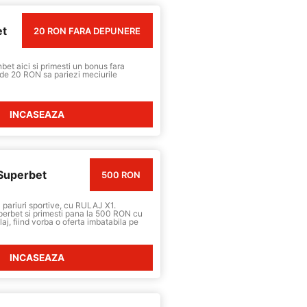
et
20 RON FARA DEPUNERE
bet aici si primesti un bonus fara
de 20 RON sa pariezi meciurile
INCASEAZA
Superbet
500 RON
 pariuri sportive, cu RULAJ X1.
perbet si primesti pana la 500 RON cu
laj, fiind vorba o oferta imbatabila pe
INCASEAZA