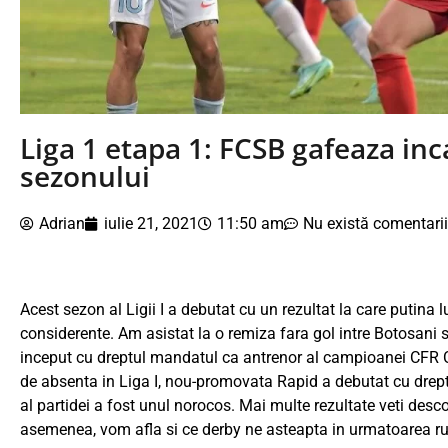
Liga 1 etapa 1: FCSB gafeaza inc
sezonului
Adrian
iulie 21, 2021
11:50 am
Nu există comentarii
Acest sezon al Ligii I a debutat cu un rezultat la care putina
considerente. Am asistat la o remiza fara gol intre Botosani
inceput cu dreptul mandatul ca antrenor al campioanei CFR Cl
de absenta in Liga I, nou-promovata Rapid a debutat cu drept
al partidei a fost unul norocos. Mai multe rezultate veti desc
asemenea, vom afla si ce derby ne asteapta in urmatoarea 