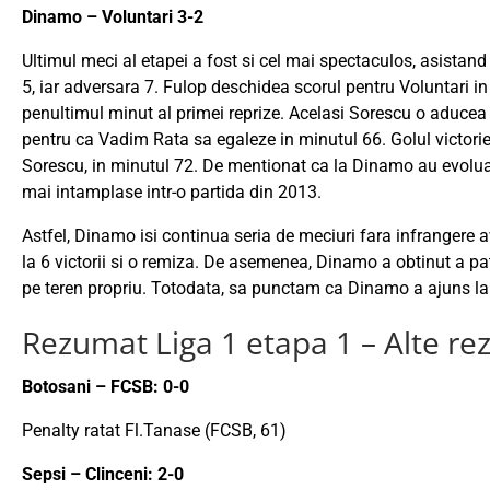
Dinamo – Voluntari 3-2
Ultimul meci al etapei a fost si cel mai spectaculos, asistan
5, iar adversara 7. Fulop deschidea scorul pentru Voluntari 
penultimul minut al primei reprize. Acelasi Sorescu o aducea
pentru ca Vadim Rata sa egaleze in minutul 66. Golul victoriei
Sorescu, in minutul 72. De mentionat ca la Dinamo au evoluat
mai intamplase intr-o partida din 2013.
Astfel, Dinamo isi continua seria de meciuri fara infrangere a
la 6 victorii si o remiza. De asemenea, Dinamo a obtinut a patra
pe teren propriu. Totodata, sa punctam ca Dinamo a ajuns la 
Rezumat Liga 1 etapa 1 – Alte rez
Botosani – FCSB: 0-0
Penalty ratat Fl.Tanase (FCSB, 61)
Sepsi – Clinceni: 2-0