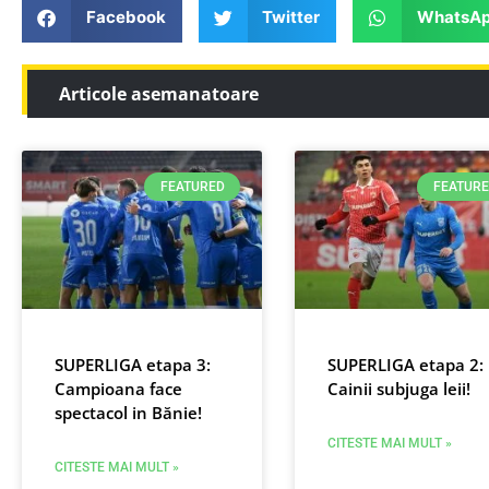
Facebook
Twitter
WhatsA
Articole asemanatoare
FEATURED
FEATUR
SUPERLIGA etapa 3:
SUPERLIGA etapa 2:
Campioana face
Cainii subjuga leii!
spectacol in Bănie!
CITESTE MAI MULT »
CITESTE MAI MULT »