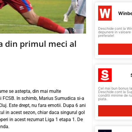
Winb
Deschide cont la Win
depunere in valoare 
preferate!
a din primul meci al
Cel mai bun bonus la
 lume se astepta, din mai multe
Deschide cont la Su
conditii minime de ru
 si FCSB. In schimb, Marius Sumudica si-a
piata.
uj. Este drept, nu fara emotii. Dupa 6 ani
ul in acest sezon, chiar daca singurul gol
operi in acest rezumat Liga 1 etapa 1. De
runda.