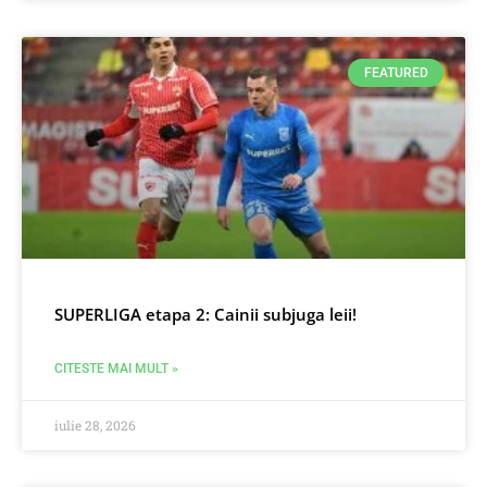
FEATURED
SUPERLIGA etapa 2: Cainii subjuga leii!
CITESTE MAI MULT »
iulie 28, 2026