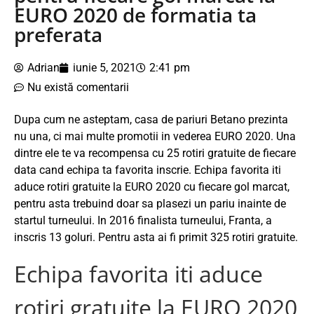
EURO 2020 de formatia ta
preferata
Adrian
iunie 5, 2021
2:41 pm
Nu există comentarii
Dupa cum ne asteptam, casa de pariuri Betano prezinta
nu una, ci mai multe promotii in vederea EURO 2020. Una
dintre ele te va recompensa cu 25 rotiri gratuite de fiecare
data cand echipa ta favorita inscrie. Echipa favorita iti
aduce rotiri gratuite la EURO 2020 cu fiecare gol marcat,
pentru asta trebuind doar sa plasezi un pariu inainte de
startul turneului. In 2016 finalista turneului, Franta, a
inscris 13 goluri. Pentru asta ai fi primit 325 rotiri gratuite.
Echipa favorita iti aduce
rotiri gratuite la EURO 2020