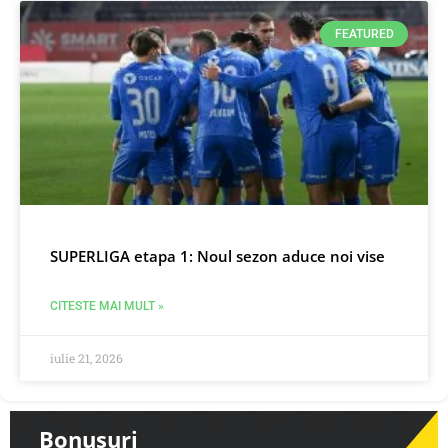
FEATURED
SUPERLIGA etapa 1: Noul sezon aduce noi vise
CITESTE MAI MULT »
iulie 21, 2026
Bonusuri