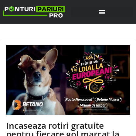
Incaseaza rotiri gratuite
pentru fiecare gol marcat la