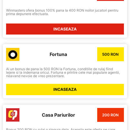
Winmasters ofera bonus 100% pana la 400 RON noilor jucatori pentru
prima depunere efectuata.
INCASEAZA
Fortuna
500 RON
Ai un bonus de pana la 500 RON la Fortuna, conditiile de rulaj fiind
lejere si la indemana oricui. Fortuna e printre cele mai populare agentii,
neavand nevoie de vreo prezentare.
INCASEAZA
Casa Pariurilor
200 RON
Bonus 200 RON cu rulaj o singura data. Aceasta este oferta pe care