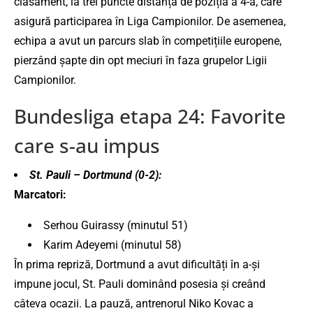
clasament, la trei puncte distanță de poziția a 4-a, care
asigură participarea în Liga Campionilor. De asemenea,
echipa a avut un parcurs slab în competițiile europene,
pierzând șapte din opt meciuri în faza grupelor Ligii
Campionilor.
Bundesliga etapa 24: Favorite
care s-au impus
St. Pauli – Dortmund (0-2):
Marcatori:
Serhou Guirassy (minutul 51)
Karim Adeyemi (minutul 58)
În prima repriză, Dortmund a avut dificultăți în a-și
impune jocul, St. Pauli dominând posesia și creând
câteva ocazii. La pauză, antrenorul Niko Kovac a