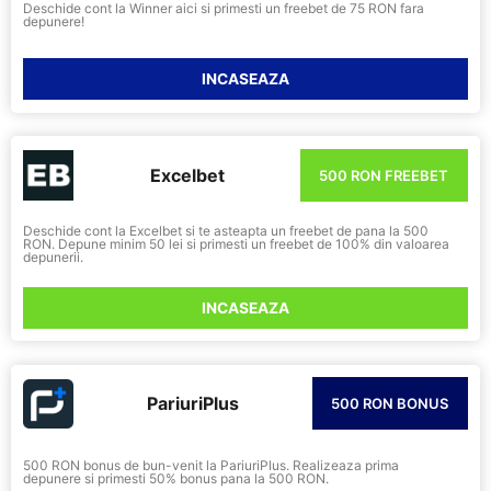
Deschide cont la Winner aici si primesti un freebet de 75 RON fara
depunere!
INCASEAZA
Excelbet
500 RON FREEBET
Deschide cont la Excelbet si te asteapta un freebet de pana la 500
RON. Depune minim 50 lei si primesti un freebet de 100% din valoarea
depunerii.
INCASEAZA
PariuriPlus
500 RON BONUS
500 RON bonus de bun-venit la PariuriPlus. Realizeaza prima
depunere si primesti 50% bonus pana la 500 RON.