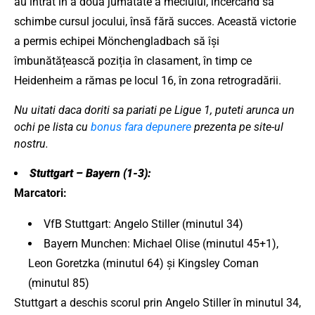
au intrat în a doua jumătate a meciului, încercând să
schimbe cursul jocului, însă fără succes. Această victorie
a permis echipei Mönchengladbach să își
îmbunătățească poziția în clasament, în timp ce
Heidenheim a rămas pe locul 16, în zona retrogradării.
Nu uitati daca doriti sa pariati pe Ligue 1, puteti arunca un
ochi pe lista cu
bonus fara depunere
prezenta pe site-ul
nostru.
Stuttgart – Bayern (1-3):
Marcatori:
VfB Stuttgart: Angelo Stiller (minutul 34)
Bayern Munchen: Michael Olise (minutul 45+1),
Leon Goretzka (minutul 64) și Kingsley Coman
(minutul 85)
Stuttgart a deschis scorul prin Angelo Stiller în minutul 34,