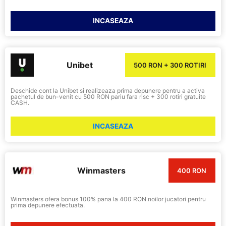
INCASEAZA
Unibet
500 RON + 300 ROTIRI
Deschide cont la Unibet si realizeaza prima depunere pentru a activa
pachetul de bun-venit cu 500 RON pariu fara risc + 300 rotiri gratuite
CASH.
INCASEAZA
Winmasters
400 RON
Winmasters ofera bonus 100% pana la 400 RON noilor jucatori pentru
prima depunere efectuata.