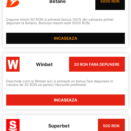
Betano
5000 RON
Depune minim 50 RON si primesti bonus 100% din valoarea primei
depuneri la Betano. Bonusul maxim este 5000 RON.
INCASEAZA
Winbet
20 RON FARA DEPUNERE
Deschide cont la Winbet aici si primesti un bonus fara depunere in
valoare de 20 RON sa pariezi meciurile preferate!
INCASEAZA
Superbet
500 RON