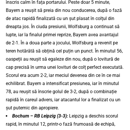
înscris calm în fața portarului. Peste doar 5 minute,
Bayern a reușit să preia din nou conducerea, după o fază
de atac rapidă finalizată cu un șut plasat în colțul din
dreapta jos. În ciuda presiunii, Wolfsburg a continuat să
lupte, iar la finalul primei reprize, Bayern avea avantajul
de 2-1. În a doua parte a jocului, Wolfsburg a revenit pe
teren hotărâtă să obțină cel puțin un punct. În minutul 56,
oaspeții au reușit să egaleze din nou, după o lovitură de
cap precisă în urma unei lovituri de colț perfect executată.
Scorul era acum 2-2, iar meciul devenea din ce în ce mai
echilibrat. Bayern a intensificat presiunea, iar în minutul
78, au reușit să înscrie golul de 3-2, după o combinație
rapidă în careul advers, iar atacantul lor a finalizat cu un
șut puternic din apropiere.
Bochum – RB Leipzig (3-3):
Leipzig a deschis scorul
rapid, în minutul 12, printr-o fază frumoasă de echipă,