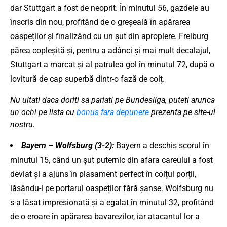
dar Stuttgart a fost de neoprit. În minutul 56, gazdele au
înscris din nou, profitând de o greșeală în apărarea
oaspeților și finalizând cu un șut din apropiere. Freiburg
părea copleșită și, pentru a adânci și mai mult decalajul,
Stuttgart a marcat și al patrulea gol în minutul 72, după o
lovitură de cap superbă dintr-o fază de colț.
Nu uitati daca doriti sa pariati pe Bundesliga, puteti arunca
un ochi pe lista cu
bonus fara depunere
prezenta pe site-ul
nostru.
Bayern – Wolfsburg (3-2):
Bayern a deschis scorul în
minutul 15, când un șut puternic din afara careului a fost
deviat și a ajuns în plasament perfect în colțul porții,
lăsându-l pe portarul oaspeților fără șanse. Wolfsburg nu
s-a lăsat impresionată și a egalat în minutul 32, profitând
de o eroare în apărarea bavarezilor, iar atacantul lor a