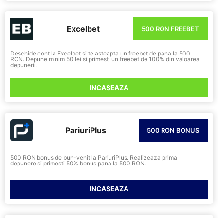
Excelbet
500 RON FREEBET
Deschide cont la Excelbet si te asteapta un freebet de pana la 500
RON. Depune minim 50 lei si primesti un freebet de 100% din valoarea
depunerii.
INCASEAZA
PariuriPlus
500 RON BONUS
500 RON bonus de bun-venit la PariuriPlus. Realizeaza prima
depunere si primesti 50% bonus pana la 500 RON.
INCASEAZA