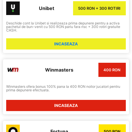
Unibet
500 RON + 300 ROTIRI
Deschide cont la Unibet si realizeaza prima depunere pentru a activa
pachetul de bun-venit cu 500 RON pariu fara risc + 300 rotiri gratuite
CASH.
INCASEAZA
Winmasters
400 RON
Winmasters ofera bonus 100% pana la 400 RON noilor jucatori pentru
prima depunere efectuata.
INCASEAZA
Fortuna
500 RON