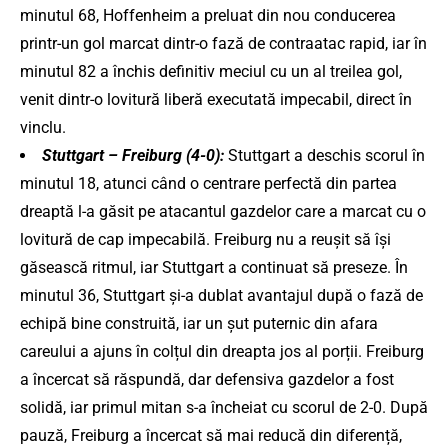
minutul 68, Hoffenheim a preluat din nou conducerea
printr-un gol marcat dintr-o fază de contraatac rapid, iar în
minutul 82 a închis definitiv meciul cu un al treilea gol,
venit dintr-o lovitură liberă executată impecabil, direct în
vinclu.
Stuttgart – Freiburg (4-0):
Stuttgart a deschis scorul în
minutul 18, atunci când o centrare perfectă din partea
dreaptă l-a găsit pe atacantul gazdelor care a marcat cu o
lovitură de cap impecabilă. Freiburg nu a reușit să își
găsească ritmul, iar Stuttgart a continuat să preseze. În
minutul 36, Stuttgart și-a dublat avantajul după o fază de
echipă bine construită, iar un șut puternic din afara
careului a ajuns în colțul din dreapta jos al porții. Freiburg
a încercat să răspundă, dar defensiva gazdelor a fost
solidă, iar primul mitan s-a încheiat cu scorul de 2-0. După
pauză, Freiburg a încercat să mai reducă din diferență,