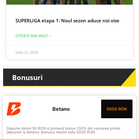
SUPERLIGA etapa 1: Noul sezon aduce noi vise
CITESTE MAI MULT »
iulie 21, 2026
Bonusuri
Betano
5000 RON
Depune minim 50 RON si primesti bonus 100% din valoarea primei
depuneri la Betano. Bonusul maxim este 5000 RON.