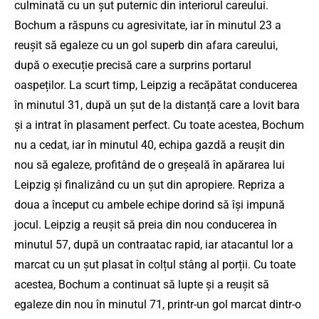
culminată cu un șut puternic din interiorul careului.
Bochum a răspuns cu agresivitate, iar în minutul 23 a
reușit să egaleze cu un gol superb din afara careului,
după o execuție precisă care a surprins portarul
oaspeților. La scurt timp, Leipzig a recăpătat conducerea
în minutul 31, după un șut de la distanță care a lovit bara
și a intrat în plasament perfect. Cu toate acestea, Bochum
nu a cedat, iar în minutul 40, echipa gazdă a reușit din
nou să egaleze, profitând de o greșeală în apărarea lui
Leipzig și finalizând cu un șut din apropiere. Repriza a
doua a început cu ambele echipe dorind să își impună
jocul. Leipzig a reușit să preia din nou conducerea în
minutul 57, după un contraatac rapid, iar atacantul lor a
marcat cu un șut plasat în colțul stâng al porții. Cu toate
acestea, Bochum a continuat să lupte și a reușit să
egaleze din nou în minutul 71, printr-un gol marcat dintr-o