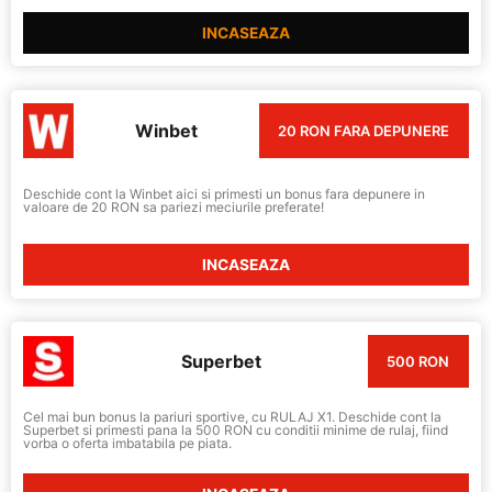
INCASEAZA
Winbet
20 RON FARA DEPUNERE
Deschide cont la Winbet aici si primesti un bonus fara depunere in
valoare de 20 RON sa pariezi meciurile preferate!
INCASEAZA
Superbet
500 RON
Cel mai bun bonus la pariuri sportive, cu RULAJ X1. Deschide cont la
Superbet si primesti pana la 500 RON cu conditii minime de rulaj, fiind
vorba o oferta imbatabila pe piata.