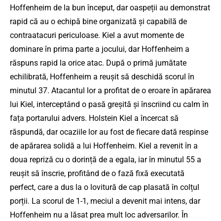
Hoffenheim de la bun început, dar oaspeții au demonstrat
rapid că au o echipă bine organizată și capabilă de
contraatacuri periculoase. Kiel a avut momente de
dominare în prima parte a jocului, dar Hoffenheim a
răspuns rapid la orice atac. După o primă jumătate
echilibrată, Hoffenheim a reușit să deschidă scorul în
minutul 37. Atacantul lor a profitat de o eroare în apărarea
lui Kiel, interceptând o pasă greșită și înscriind cu calm în
fața portarului advers. Holstein Kiel a încercat să
răspundă, dar ocaziile lor au fost de fiecare dată respinse
de apărarea solidă a lui Hoffenheim. Kiel a revenit în a
doua repriză cu o dorință de a egala, iar în minutul 55 a
reușit să înscrie, profitând de o fază fixă executată
perfect, care a dus la o lovitură de cap plasată în colțul
porții. La scorul de 1-1, meciul a devenit mai intens, dar
Hoffenheim nu a lăsat prea mult loc adversarilor. În