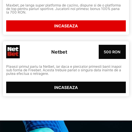
Maxbet, pe langa super platforma de cazino, dispune si de o platforma
de top pentru pariuri sportive. Jucatorii noi primesc bonus 100% pana
la 700 RON.
INCASEAZA
Netbet
500 RON
Plasezi primul pariu la Netbet, iar daca e pierzator primesti banii inapoi
sub forma de Freebet. Acesta trebuie pariat o singura data inainte de a
putea efectua o retragere.
INCASEAZA