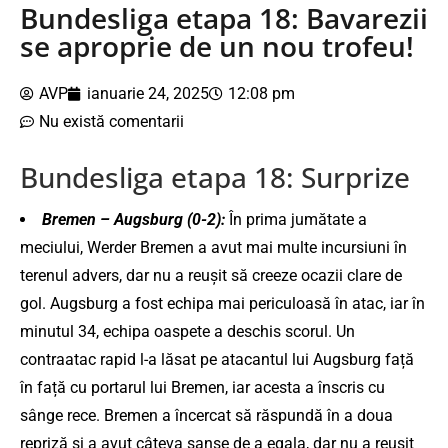
Bundesliga etapa 18: Bavarezii
se aproprie de un nou trofeu!
AVP
ianuarie 24, 2025
12:08 pm
Nu există comentarii
Bundesliga etapa 18: Surprize
Bremen – Augsburg (0-2):
În prima jumătate a
meciului, Werder Bremen a avut mai multe incursiuni în
terenul advers, dar nu a reușit să creeze ocazii clare de
gol. Augsburg a fost echipa mai periculoasă în atac, iar în
minutul 34, echipa oaspete a deschis scorul. Un
contraatac rapid l-a lăsat pe atacantul lui Augsburg față
în față cu portarul lui Bremen, iar acesta a înscris cu
sânge rece. Bremen a încercat să răspundă în a doua
repriză și a avut câteva șanse de a egala, dar nu a reușit