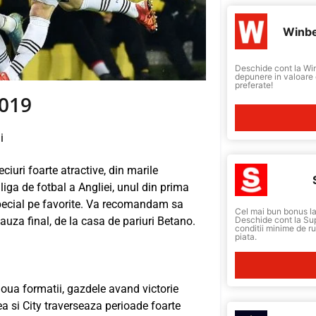
Winb
Deschide cont la Win
depunere in valoare 
preferate!
2019
i
iuri foarte atractive, din marile
iga de fotbal a Angliei, unul din prima
 special pe favorite. Va recomandam sa
Cel mai bun bonus la
Deschide cont la Su
 pauza final, de la casa de pariuri Betano.
conditii minime de ru
piata.
doua formatii, gazdele avand victorie
ea si City traverseaza perioade foarte