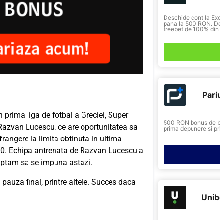
Deschide cont la Exc
pana la 500 RON. Dep
freebet de 100% din 
Pari
in prima liga de fotbal a Greciei, Super
500 RON bonus de bu
 Razvan Lucescu, ce are oportunitatea sa
prima depunere si p
frangere la limita obtinuta in ultima
 1-0. Echipa antrenata de Razvan Lucescu a
teptam sa se impuna astazi.
l pauza final, printre altele. Succes daca
Unib