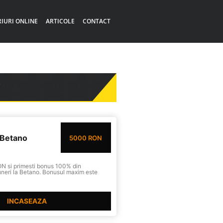
RIURI ONLINE
ARTICOLE
CONTACT
i
Betano
5000 RON
N si primesti bonus 100% din
uneri la Betano. Bonusul maxim este
INCASEAZA