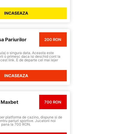
INCASEAZA
a Pariurilor
200 RON
laj o singura data. Aceasta este
rii o primesc daca isi deschid cont la
acest link. E de departe cel mai lejer
INCASEAZA
Maxbet
700 RON
er platforma de cazino, dispune si de
ntru pariuri sportive. Jucatorii noi
 pana la 700 RON.