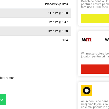
Deschide cont la Un
pentru a activa pac
Pronostic @ Cota
fara risc + 300 rotir
1X / 12 @ 1.50
12 / 12 @ 1.47
X2 / 12 @ 1.38
W
3.04
Winmasters ofera b
jucatori pentru prim
iorii romani
pp
Ai un bonus de pana 
rulaj fiind lejere si 
cele mai populare a