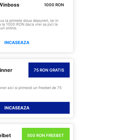
Winboss
1000 RON
us la primele doua depuneri, iar in
a la 1000 RON daca vrei sa joci la
uri online.
INCASEAZA
inner
75 RON GRATIS
ner aici si primesti un freebet de 75
INCASEAZA
elbet
500 RON FREEBET