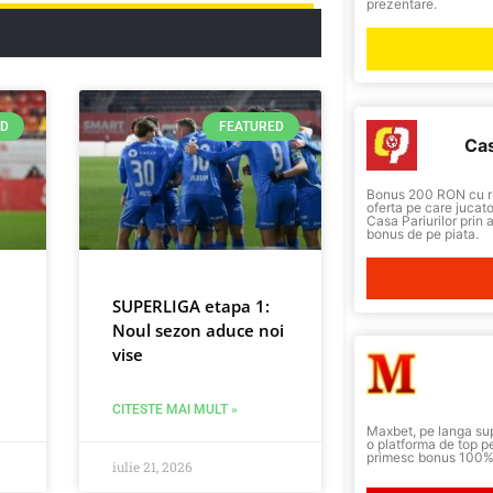
prezentare.
ED
FEATURED
Cas
Bonus 200 RON cu ru
oferta pe care jucato
Casa Pariurilor prin 
bonus de pe piata.
SUPERLIGA etapa 1:
Noul sezon aduce noi
vise
CITESTE MAI MULT »
Maxbet, pe langa sup
o platforma de top pe
primesc bonus 100%
iulie 21, 2026