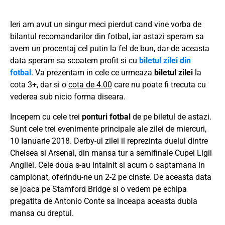
Ieri am avut un singur meci pierdut cand vine vorba de
bilantul recomandarilor din fotbal, iar astazi speram sa
avem un procentaj cel putin la fel de bun, dar de aceasta
data speram sa scoatem profit si cu
biletul zilei din
fotbal
. Va prezentam in cele ce urmeaza
biletul zilei
la
cota 3+, dar si o
cota de 4.00
care nu poate fi trecuta cu
vederea sub nicio forma diseara.
Incepem cu cele trei
ponturi fotbal
de pe biletul de astazi.
Sunt cele trei evenimente principale ale zilei de miercuri,
10 Ianuarie 2018. Derby-ul zilei il reprezinta duelul dintre
Chelsea si Arsenal, din mansa tur a semifinale Cupei Ligii
Angliei. Cele doua s-au intalnit si acum o saptamana in
campionat, oferindu-ne un 2-2 pe cinste. De aceasta data
se joaca pe Stamford Bridge si o vedem pe echipa
pregatita de Antonio Conte sa inceapa aceasta dubla
mansa cu dreptul.