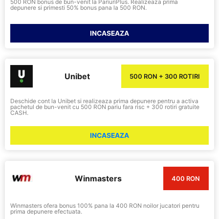
500 RON bonus de bun-venit la PariuriPlus. Realizeaza prima
depunere si primesti 50% bonus pana la 500 RON.
INCASEAZA
Unibet
500 RON + 300 ROTIRI
Deschide cont la Unibet si realizeaza prima depunere pentru a activa
pachetul de bun-venit cu 500 RON pariu fara risc + 300 rotiri gratuite
CASH.
INCASEAZA
Winmasters
400 RON
Winmasters ofera bonus 100% pana la 400 RON noilor jucatori pentru
prima depunere efectuata.