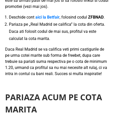
este sa urmati pasii de mai jos si sa folositi linkul si codul
promotiei (vezi mai jos).
Deschide cont
aici la Betfair
, folosind codul
ZFBNAD
.
Pariaza pe „Real Madrid se califica” la cota din oferta.
Daca ati folosit codul de mai sus, profitul va este
calculat la cota marita.
Daca Real Madrid se va califica veti primi castigurile de
pe urma cotei marite sub forma de freebet, dupa care
trebuie sa pariati suma respectiva pe o cota de minimum
1.20, urmand ca profitul sa nu mai necesite alt rulaj, ci va
intra in contul cu bani reali. Succes si multa inspiratie!
PARIAZA ACUM PE COTA
MARITA