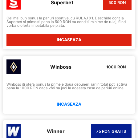
Superbet
500 RON
Cel mai bun bonus la pariuri sportive, cu RULAJ X1. Deschide cont la
Superbet si primesti pana la 500 RON cu conditii minime de rulaj, fiind
vorba o oferta imbatabila pe piata.
INCASEAZA
Winboss
1000 RON
Winboss iti ofera bonus la primele doua depuneri, iar in total poti activa
pana la 1000 RON daca vrei sa joci la aceasta casa de pariuri online.
INCASEAZA
Winner
75 RON GRATIS