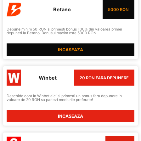
Betano
5000 RON
Depune minim 50 RON si primesti bonus 100% din valoarea primei
depuneri la Betano. Bonusul maxim este 5000 RON.
INCASEAZA
Winbet
20 RON FARA DEPUNERE
Deschide cont la Winbet aici si primesti un bonus fara depunere in
valoare de 20 RON sa pariezi meciurile preferate!
INCASEAZA