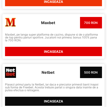
INCASEAZA
Maxbet
700 RON
Maxbet, pe langa super platforma de cazino, dispune si de o platforma
de top pentru pariuri sportive. Jucatorii noi primesc bonus 100% pana
la 700 RON.
INCASEAZA
Netbet
500 RON
Plasezi primul pariu la Netbet, iar daca e pierzator primesti banii inapoi
sub forma de Freebet. Acesta trebuie pariat o singura data inainte de a
putea efectua o retragere.
INCASEAZA