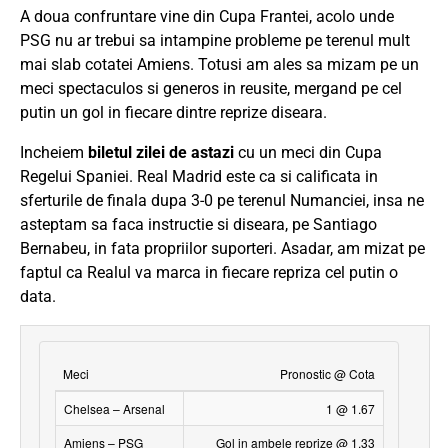
A doua confruntare vine din Cupa Frantei, acolo unde
PSG nu ar trebui sa intampine probleme pe terenul mult
mai slab cotatei Amiens. Totusi am ales sa mizam pe un
meci spectaculos si generos in reusite, mergand pe cel
putin un gol in fiecare dintre reprize diseara.
Incheiem
biletul zilei de astazi
cu un meci din Cupa
Regelui Spaniei. Real Madrid este ca si calificata in
sferturile de finala dupa 3-0 pe terenul Numanciei, insa ne
asteptam sa faca instructie si diseara, pe Santiago
Bernabeu, in fata propriilor suporteri. Asadar, am mizat pe
faptul ca Realul va marca in fiecare repriza cel putin o
data.
Meci
Pronostic @ Cota
Chelsea – Arsenal
1 @ 1.67
Amiens – PSG
Gol in ambele reprize @ 1.33