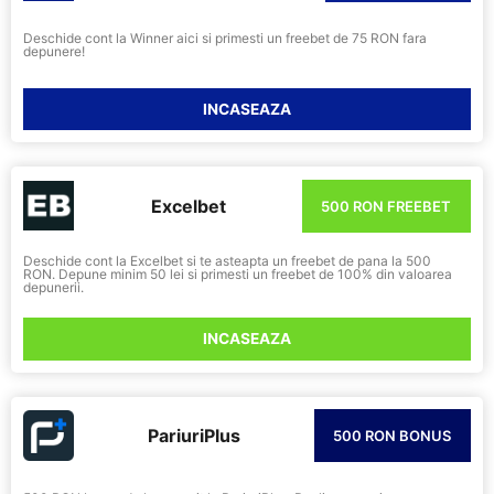
Deschide cont la Winner aici si primesti un freebet de 75 RON fara
depunere!
INCASEAZA
Excelbet
500 RON FREEBET
Deschide cont la Excelbet si te asteapta un freebet de pana la 500
RON. Depune minim 50 lei si primesti un freebet de 100% din valoarea
depunerii.
INCASEAZA
PariuriPlus
500 RON BONUS