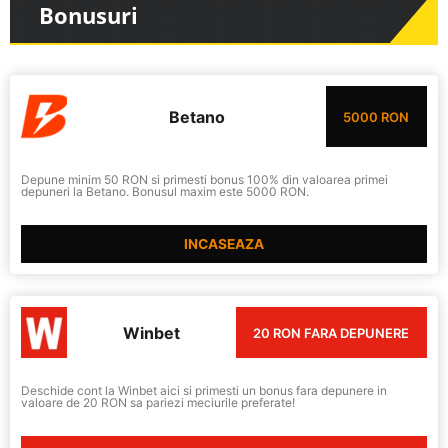
Bonusuri
Betano
5000 RON
Depune minim 50 RON si primesti bonus 100% din valoarea primei
depuneri la Betano. Bonusul maxim este 5000 RON.
INCASEAZA
Winbet
20 RON FARA DEPUNERE
Deschide cont la Winbet aici si primesti un bonus fara depunere in
valoare de 20 RON sa pariezi meciurile preferate!