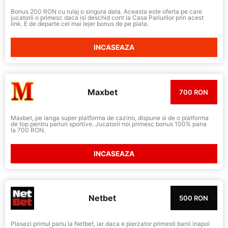
Bonus 200 RON cu rulaj o singura data. Aceasta este oferta pe care
jucatorii o primesc daca isi deschid cont la Casa Pariurilor prin acest
link. E de departe cel mai lejer bonus de pe piata.
INCASEAZA
Maxbet
700 RON
Maxbet, pe langa super platforma de cazino, dispune si de o platforma
de top pentru pariuri sportive. Jucatorii noi primesc bonus 100% pana
la 700 RON.
INCASEAZA
Netbet
500 RON
Plasezi primul pariu la Netbet, iar daca e pierzator primesti banii inapoi