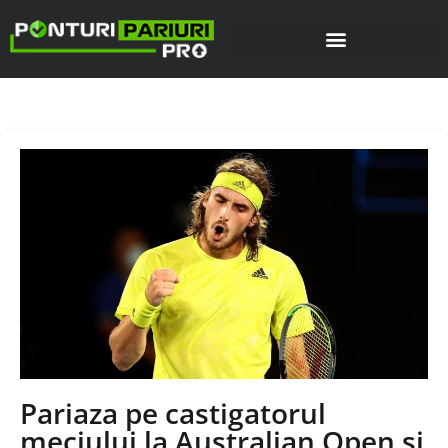
Pariaza pe castigatorul
meciului la Australian Open si