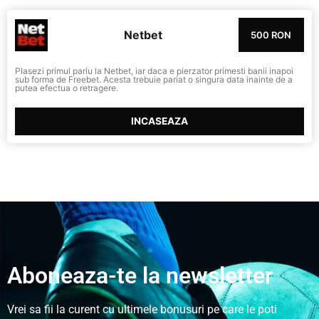
Netbet
500 RON
Plasezi primul pariu la Netbet, iar daca e pierzator primesti banii inapoi
sub forma de Freebet. Acesta trebuie pariat o singura data inainte de a
putea efectua o retragere.
INCASEAZA
Aboneaza-te la newsletter
Vrei sa fii la curent cu ultimele bonusuri pe care le poti