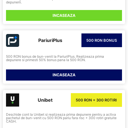
depunerii.
INCASEAZA
PariuriPlus
500 RON BONUS
500 RON bonus de bun-venit la PariuriPlus. Realizeaza prima
depunere si primesti 50% bonus pana la 500 RON.
INCASEAZA
Unibet
500 RON + 300 ROTIRI
Deschide cont la Unibet si realizeaza prima depunere pentru a activa
pachetul de bun-venit cu 500 RON pariu fara risc + 300 rotiri gratuite
CASH.