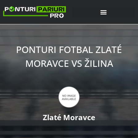
PONTURI FOTBAL ZLATÉ
MORAVCE VS ŽILINA
Zlaté Moravce