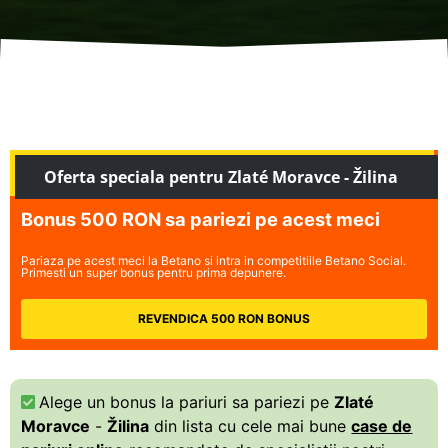
Oferta speciala pentru Zlaté Moravce - Žilina
Bonus 500 RON sa pariezi pe acest meci
Pariaza pe acest meci la Betano si intra in competitiile Betano Social.
Primesti un super bonus pentru prima depunere.
REVENDICA 500 RON BONUS
Alege un bonus la pariuri sa pariezi pe
Zlaté
Moravce
-
Žilina
din lista cu cele mai bune
case de