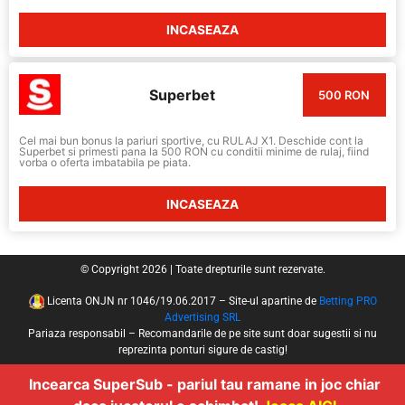
INCASEAZA
Superbet
500 RON
Cel mai bun bonus la pariuri sportive, cu RULAJ X1. Deschide cont la
Superbet si primesti pana la 500 RON cu conditii minime de rulaj, fiind
vorba o oferta imbatabila pe piata.
INCASEAZA
© Copyright 2026 | Toate drepturile sunt rezervate.
Licenta ONJN nr 1046/19.06.2017 – Site-ul apartine de
Betting PRO
Advertising SRL
Pariaza responsabil – Recomandarile de pe site sunt doar sugestii si nu
reprezinta ponturi sigure de castig!
Incearca SuperSub - pariul tau ramane in joc chiar