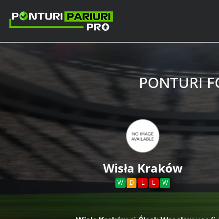
PONTURI F
Wisła Kraków
W
D
L
L
W