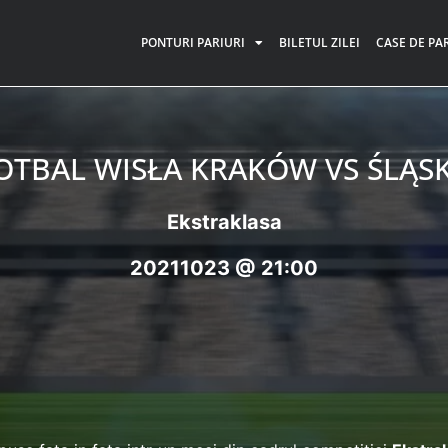
PONTURI PARIURI
BILETUL ZILEI
CASE DE PA
OTBAL WISŁA KRAKÓW VS ŚLĄ
Ekstraklasa
20211023 @ 21:00