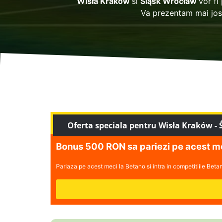
Wisła Kraków
si
Śląsk Wrocław
vor fi
Va prezentam mai jos
Oferta speciala pentru Wisła Kraków -
Bonus 500 RON sa pariezi pe acest m
Pariaza pe acest meci la Betano si intra in competitiile Bet