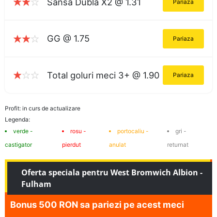
Sansa Dubla X2 @ 1.31
Pariaza
GG @ 1.75
Pariaza
Total goluri meci 3+ @ 1.90
Pariaza
Profit: in curs de actualizare
Legenda:
verde -
rosu -
portocaliu -
gri -
castigator
pierdut
anulat
returnat
Oferta speciala pentru West Bromwich Albion -
Fulham
Bonus 500 RON sa pariezi pe acest meci