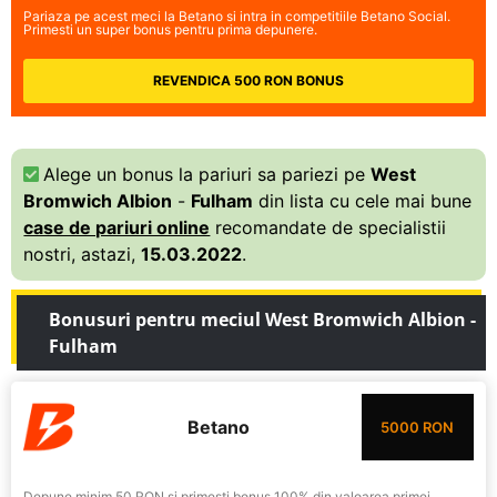
Pariaza pe acest meci la Betano si intra in competitiile Betano Social.
Primesti un super bonus pentru prima depunere.
REVENDICA 500 RON BONUS
Alege un bonus la pariuri sa pariezi pe
West
Bromwich Albion
-
Fulham
din lista cu cele mai bune
case de pariuri online
recomandate de specialistii
nostri, astazi,
15.03.2022
.
Bonusuri pentru meciul West Bromwich Albion -
Fulham
Betano
5000 RON
Depune minim 50 RON si primesti bonus 100% din valoarea primei