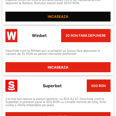
depuneri la Betano. Bonusul maxim este 5000 RON.
INCASEAZA
Winbet
20 RON FARA DEPUNERE
Deschide cont la Winbet aici si primesti un bonus fara depunere in
valoare de 20 RON sa pariezi meciurile preferate!
INCASEAZA
Superbet
500 RON
Cel mai bun bonus la pariuri sportive, cu RULAJ X1. Deschide cont la
Superbet si primesti pana la 500 RON cu conditii minime de rulaj, fiind
vorba o oferta imbatabila pe piata.