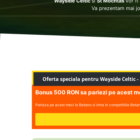
Wayside Celtic
si
St Mochtas
vor fi
Va prezentam mai jo
Oferta speciala pentru Wayside Celtic -
Bonus 500 RON sa pariezi pe acest m
Pariaza pe acest meci la Betano si intra in competitiile Bet