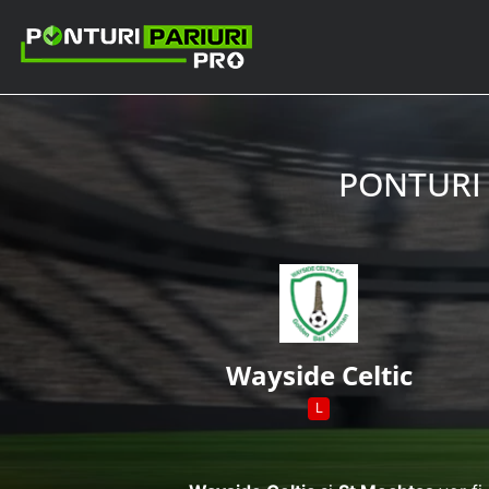
PONTURI 
Wayside Celtic
L