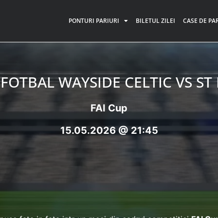
PONTURI PARIURI
BILETUL ZILEI
CASE DE PA
FOTBAL WAYSIDE CELTIC VS S
FAI Cup
15.05.2026 @ 21:45