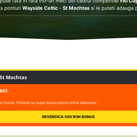
 puse fata in fata intr-un meci din cadrul competitiei
FAI Cu
s ponturi
Wayside Celtic
-
St Mochtas
si le puteti adauga
 St Mochtas
eci
ano Social. Primesti un super bonus pentru prima depunere.
REVENDICA 500 RON BONUS