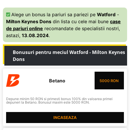
Alege un bonus la pariuri sa pariezi pe
Watford
-
Milton Keynes Dons
din lista cu cele mai bune
case
de pariuri online
recomandate de specialistii nostri,
astazi,
13.08.2024
.
Bonusuri pentru meciul Watford - Milton Keynes
Dons
Betano
5000 RON
Depune minim 50 RON si primesti bonus 100% din valoarea primei
depuneri la Betano. Bonusul maxim este 5000 RON.
INCASEAZA