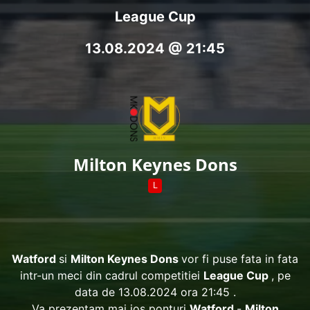
League Cup
13.08.2024 @ 21:45
Milton Keynes Dons
L
Watford
si
Milton Keynes Dons
vor fi puse fata in fata
intr-un meci din cadrul competitiei
League Cup
, pe
data de 13.08.2024 ora 21:45 .
Va prezentam mai jos ponturi
Watford
-
Milton