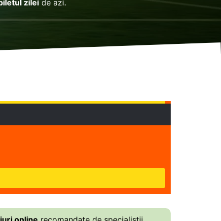
biletul zilei
de azi.
iuri online
recomandate de specialistii