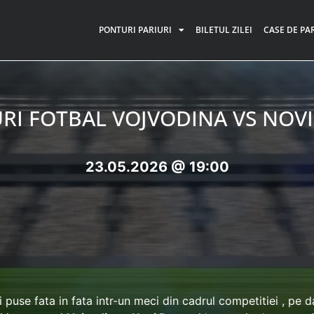
PONTURI PARIURI
BILETUL ZILEI
CASE DE PA
RI FOTBAL VOJVODINA VS NOVI
23.05.2026 @ 19:00
i puse fata in fata intr-un meci din cadrul competitiei
, pe d