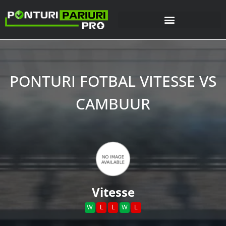
PONTURI FOTBAL VITESSE VS
CAMBUUR
Vitesse
W
L
L
W
L