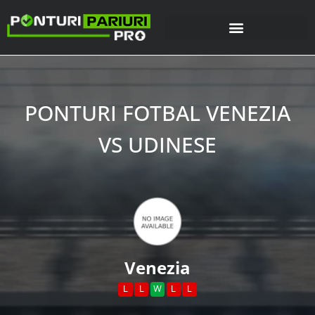
PONTURI FOTBAL VENEZIA
VS UDINESE
Venezia
L
L
W
L
L