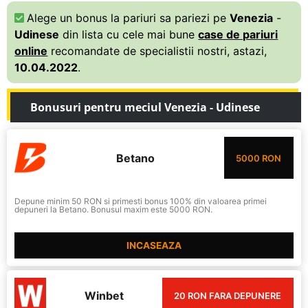
Alege un bonus la pariuri sa pariezi pe
Venezia
-
Udinese
din lista cu cele mai bune
case de pariuri
online
recomandate de specialistii nostri, astazi,
10.04.2022
.
Bonusuri pentru meciul Venezia - Udinese
Betano
5000 RON
Depune minim 50 RON si primesti bonus 100% din valoarea primei
depuneri la Betano. Bonusul maxim este 5000 RON.
INCASEAZA
Winbet
20 RON FARA DEPUNERE