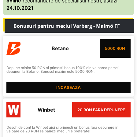
online
recomandate de specialistii nostri, astazi,
24.10.2021
.
Bonusuri pentru meciul Varberg - Malmö FF
Betano
5000 RON
Depune minim 50 RON si primesti bonus 100% din valoarea primei
depuneri la Betano. Bonusul maxim este 5000 RON.
INCASEAZA
Winbet
20 RON FARA DEPUNERE
Deschide cont la Winbet aici si primesti un bonus fara depunere in
valoare de 20 RON sa pariezi meciurile preferate!