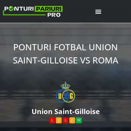
PONTURI FOTBAL UNION
SAINT-GILLOISE VS ROMA
Union Saint-Gilloise
L
D
L
D
W