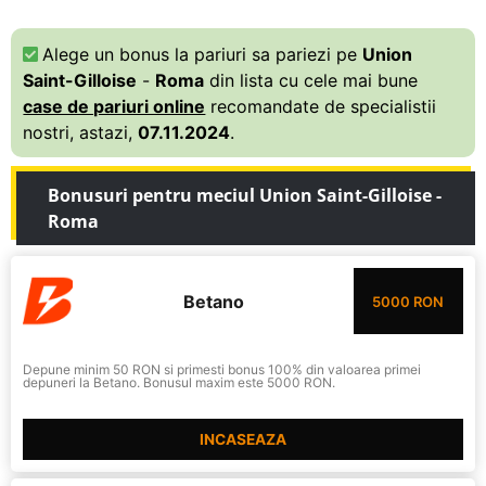
Alege un bonus la pariuri sa pariezi pe
Union
Saint-Gilloise
-
Roma
din lista cu cele mai bune
case de pariuri online
recomandate de specialistii
nostri, astazi,
07.11.2024
.
Bonusuri pentru meciul Union Saint-Gilloise -
Roma
Betano
5000 RON
Depune minim 50 RON si primesti bonus 100% din valoarea primei
depuneri la Betano. Bonusul maxim este 5000 RON.
INCASEAZA