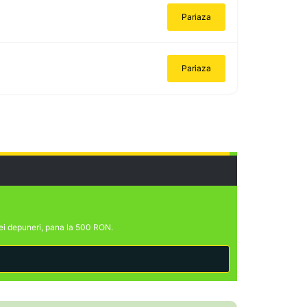
Pariaza
Pariaza
mei depuneri, pana la 500 RON.