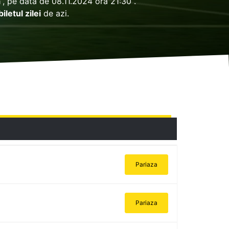
a
, pe data de 08.11.2024 ora 21:30 .
biletul zilei
de azi.
Pariaza
Pariaza