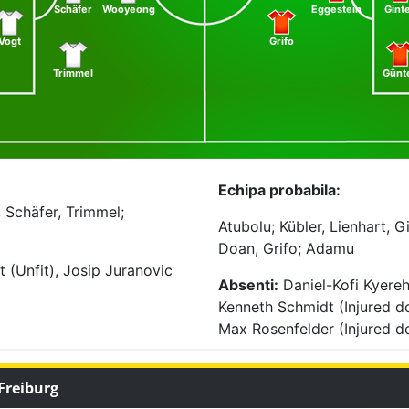
Schäfer
Wooyeong
Eggestein
Gint
Vogt
Grifo
Trimmel
Günt
Echipa probabila:
 Schäfer, Trimmel;
Atubolu; Kübler, Lienhart, G
Doan, Grifo; Adamu
t (Unfit), Josip Juranovic
Absenti:
Daniel-Kofi Kyereh 
Kenneth Schmidt (Injured do
Max Rosenfelder (Injured d
Freiburg