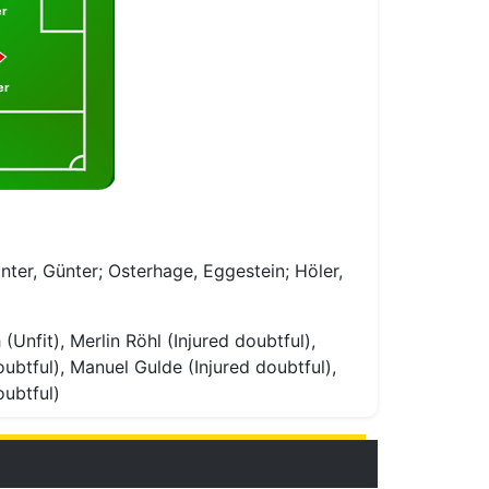
er
er
inter, Günter; Osterhage, Eggestein; Höler,
(Unfit), Merlin Röhl (Injured doubtful),
ubtful), Manuel Gulde (Injured doubtful),
oubtful)