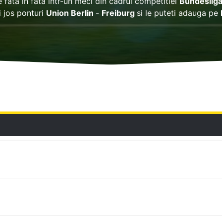
e fata in fata intr-un meci din cadrul competitiei
Bundeslig
 jos ponturi
Union Berlin
-
Freiburg
si le puteti adauga pe