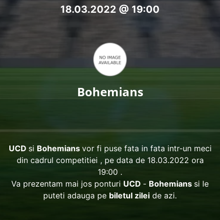
18.03.2022 @ 19:00
Bohemians
UCD
si
Bohemians
vor fi puse fata in fata intr-un meci
din cadrul competitiei
, pe data de 18.03.2022 ora
19:00 .
Va prezentam mai jos ponturi
UCD
-
Bohemians
si le
puteti adauga pe
biletul zilei
de azi.