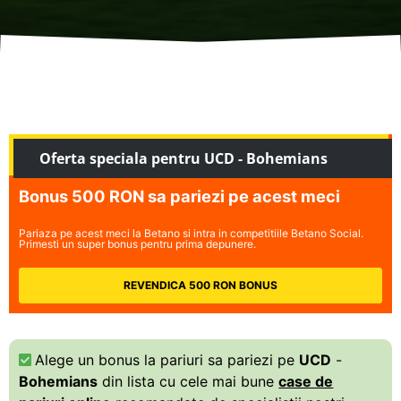
Oferta speciala pentru UCD - Bohemians
Bonus 500 RON sa pariezi pe acest meci
Pariaza pe acest meci la Betano si intra in competitiile Betano Social.
Primesti un super bonus pentru prima depunere.
REVENDICA 500 RON BONUS
Alege un bonus la pariuri sa pariezi pe
UCD
-
Bohemians
din lista cu cele mai bune
case de