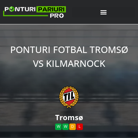
PONTURI FOTBAL TROMSØ
VS KILMARNOCK
Tromsø
W
W
D
L