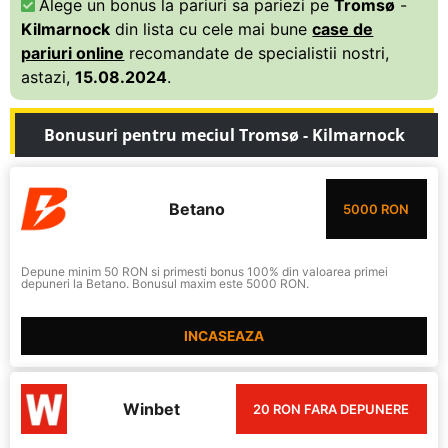
Alege un bonus la pariuri sa pariezi pe
Tromsø
-
Kilmarnock
din lista cu cele mai bune
case de
pariuri online
recomandate de specialistii nostri,
astazi,
15.08.2024
.
Bonusuri pentru meciul Tromsø - Kilmarnock
Betano
5000 RON
Depune minim 50 RON si primesti bonus 100% din valoarea primei
depuneri la Betano. Bonusul maxim este 5000 RON.
INCASEAZA
Winbet
20 RON FARA DEPUNERE