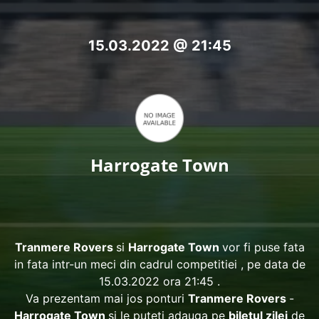
15.03.2022 @ 21:45
Harrogate Town
Tranmere Rovers
si
Harrogate Town
vor fi puse fata
in fata intr-un meci din cadrul competitiei
, pe data de
15.03.2022 ora 21:45 .
Va prezentam mai jos ponturi
Tranmere Rovers
-
Harrogate Town
si le puteti adauga pe
biletul zilei
de