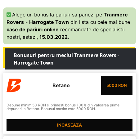
Alege un bonus la pariuri sa pariezi pe
Tranmere
Rovers
-
Harrogate Town
din lista cu cele mai bune
case de pariuri online
recomandate de specialistii
nostri, astazi,
15.03.2022
.
Bonusuri pentru meciul Tranmere Rovers -
Harrogate Town
Betano
5000 RON
Depune minim 50 RON si primesti bonus 100% din valoarea primei
depuneri la Betano. Bonusul maxim este 5000 RON.
INCASEAZA