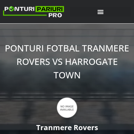
PONTURI FOTBAL TRANMERE
ROVERS VS HARROGATE
TOWN
Tranmere Rovers