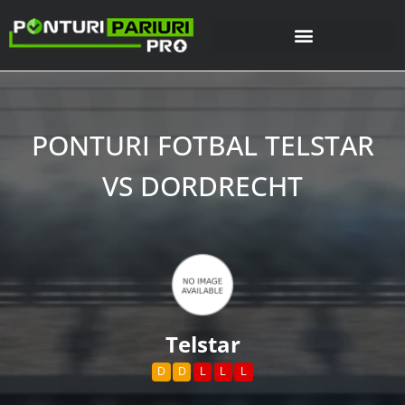
PONTURI FOTBAL TELSTAR
VS DORDRECHT
Telstar
D
D
L
L
L