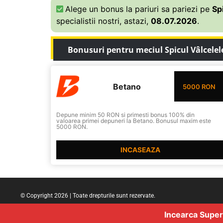
Alege un bonus la pariuri sa pariezi pe
Sp
specialistii nostri, astazi,
08.07.2026
.
Bonusuri pentru meciul Spicul Vâlcelel
Betano
5000 RON
Depune minim 50 RON si primesti bonus 100% din
valoarea primei depuneri la Betano. Bonusul maxim este
5000 RON.
INCASEAZA
© Copyright 2026 | Toate drepturile sunt rezervate.
Incearca SuperS