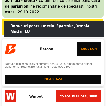
Jūrmala
-
Metta - LU
din lista cu cele mai bune
case
de pariuri online
recomandate de specialistii nostri,
astazi,
29.10.2022
.
Bonusuri pentru meciul Spartaks Jūrmala -
Metta - LU
Betano
5000 RON
Depune minim 50 RON si primesti bonus 100% din valoarea primei
depuneri la Betano. Bonusul maxim este 5000 RON.
INCASEAZA
Winbet
20 RON FARA DEPUNERE