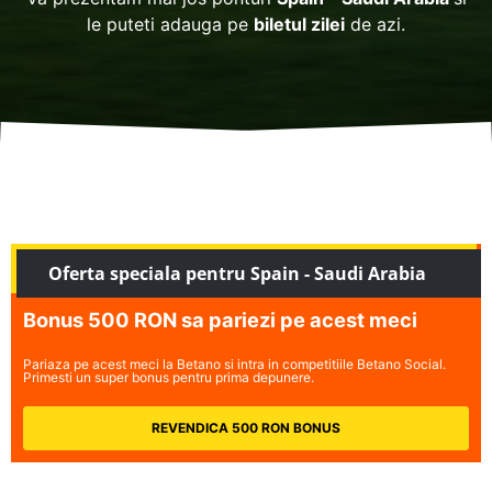
le puteti adauga pe
biletul zilei
de azi.
Oferta speciala pentru Spain - Saudi Arabia
Bonus 500 RON sa pariezi pe acest meci
Pariaza pe acest meci la Betano si intra in competitiile Betano Social.
Primesti un super bonus pentru prima depunere.
REVENDICA 500 RON BONUS