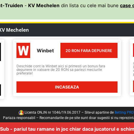
nt-Truiden
-
KV Mechelen
din lista cu cele mai bune
case d
 KV Mechelen
Winbet
20 RON FARA DEPUNERE
Deschide cont la Winbet aici si primesti un bonus fara
depunere in valoare de 20 RON sa pariezi meciurile
preferate!
INCASEAZA
Licenta ONJN nr 1046/19.06.2017 – Site-ul apartine de
Betting PRO
Pariaza responsabil – Recomandarile de pe site sunt doar sugestii si nu reprezinta
ub - pariul tau ramane in joc chiar daca jucatorul e schi