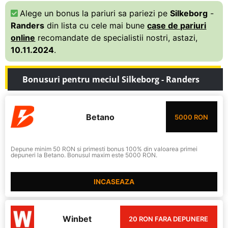
Alege un bonus la pariuri sa pariezi pe
Silkeborg
-
Randers
din lista cu cele mai bune
case de pariuri
online
recomandate de specialistii nostri, astazi,
10.11.2024
.
Bonusuri pentru meciul Silkeborg - Randers
Betano
5000 RON
Depune minim 50 RON si primesti bonus 100% din valoarea primei
depuneri la Betano. Bonusul maxim este 5000 RON.
INCASEAZA
Winbet
20 RON FARA DEPUNERE