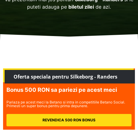
puteti adauga pe
biletul zilei
de azi.
Oferta speciala pentru Silkeborg - Randers
Bonus 500 RON sa pariezi pe acest meci
Pariaza pe acest meci la Betano si intra in competitiile Betano Social.
Primesti un super bonus pentru prima depunere.
REVENDICA 500 RON BONUS