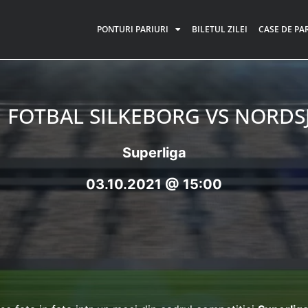
PONTURI PARIURI
BILETUL ZILEI
CASE DE PA
 FOTBAL SILKEBORG VS NORD
Superliga
03.10.2021 @ 15:00