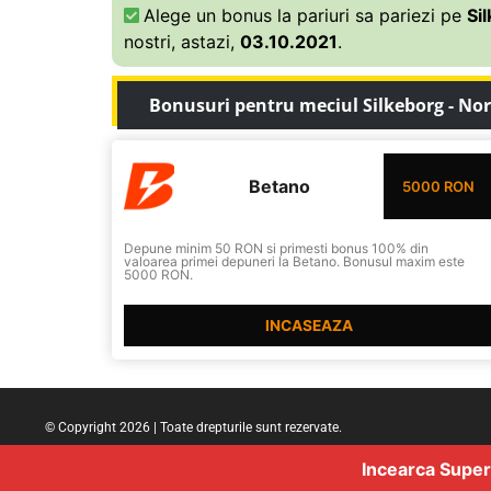
Alege un bonus la pariuri sa pariezi pe
Si
nostri, astazi,
03.10.2021
.
Bonusuri pentru meciul Silkeborg - No
Betano
5000 RON
Depune minim 50 RON si primesti bonus 100% din
valoarea primei depuneri la Betano. Bonusul maxim este
5000 RON.
INCASEAZA
© Copyright 2026 | Toate drepturile sunt rezervate.
Incearca SuperS