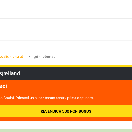
ocaliu - anulat
gri - returnat
dsjælland
eci
ano Social. Primesti un super bonus pentru prima depunere.
REVENDICA 500 RON BONUS