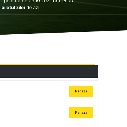
a
, pe data de 03.10.2021 ora 15:00 .
e
biletul zilei
de azi.
Pariaza
Pariaza