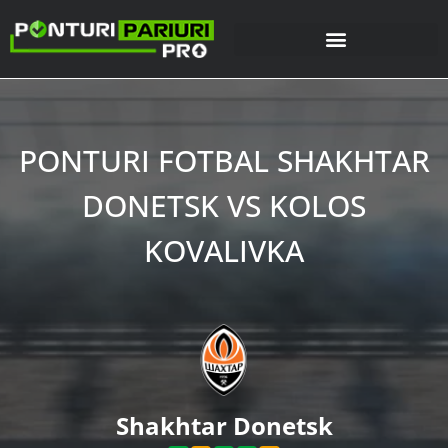
PONTURI FOTBAL SHAKHTAR
DONETSK VS KOLOS
KOVALIVKA
Shakhtar Donetsk