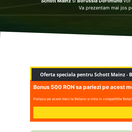
Schott Mainz
si
Borussia Dortmund
vor 
Va prezentam mai jos p
Oferta speciala pentru Schott Mainz -
Bonus 500 RON sa pariezi pe acest m
Pariaza pe acest meci la Betano si intra in competitiile Bet