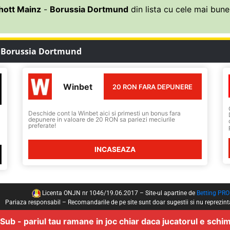
hott Mainz
-
Borussia Dortmund
din lista cu cele mai bun
- Borussia Dortmund
Winbet
20 RON FARA DEPUNERE
Deschide cont la Winbet aici si primesti un bonus fara
depunere in valoare de 20 RON sa pariezi meciurile
preferate!
INCASEAZA
Licenta ONJN nr 1046/19.06.2017 – Site-ul apartine de
Betting PRO
Pariaza responsabil – Recomandarile de pe site sunt doar sugestii si nu reprezinta
ub - pariul tau ramane in joc chiar daca jucatorul e schi