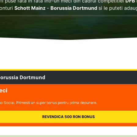
fi puse fata in fata intr-un meci din cadrul competitiei
DFB 
onturi
Schott Mainz
-
Borussia Dortmund
si le puteti ada
 Borussia Dortmund
eci
ano Social. Primesti un super bonus pentru prima depunere.
REVENDICA 500 RON BONUS