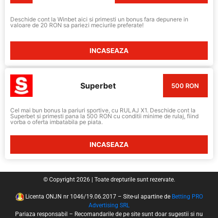
Deschide cont la Winbet aici si primesti un bonus fara depunere in
valoare de 20 RON sa pariezi meciurile preferate!
INCASEAZA
Superbet
500 RON
Cel mai bun bonus la pariuri sportive, cu RULAJ X1. Deschide cont la
Superbet si primesti pana la 500 RON cu conditii minime de rulaj, fiind
vorba o oferta imbatabila pe piata.
INCASEAZA
© Copyright 2026 | Toate drepturile sunt rezervate.
Licenta ONJN nr 1046/19.06.2017 – Site-ul apartine de
Betting PRO
Advertising SRL
Pariaza responsabil – Recomandarile de pe site sunt doar sugestii si nu