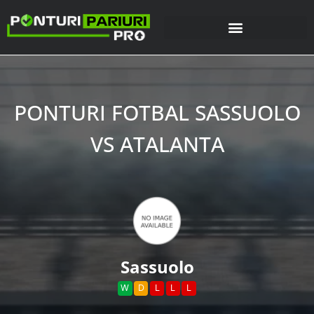
PONTURI FOTBAL SASSUOLO
VS ATALANTA
Sassuolo
W
D
L
L
L