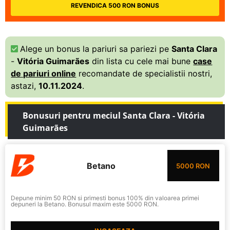
REVENDICA 500 RON BONUS
Alege un bonus la pariuri sa pariezi pe
Santa Clara
-
Vitória Guimarães
din lista cu cele mai bune
case
de pariuri online
recomandate de specialistii nostri,
astazi,
10.11.2024
.
Bonusuri pentru meciul Santa Clara - Vitória
Guimarães
Betano
5000 RON
Depune minim 50 RON si primesti bonus 100% din valoarea primei
depuneri la Betano. Bonusul maxim este 5000 RON.