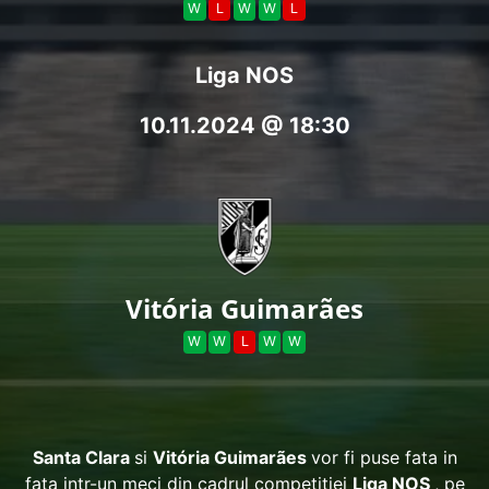
W
L
W
W
L
Liga NOS
10.11.2024 @ 18:30
Vitória Guimarães
W
W
L
W
W
Santa Clara
si
Vitória Guimarães
vor fi puse fata in
fata intr-un meci din cadrul competitiei
Liga NOS
, pe