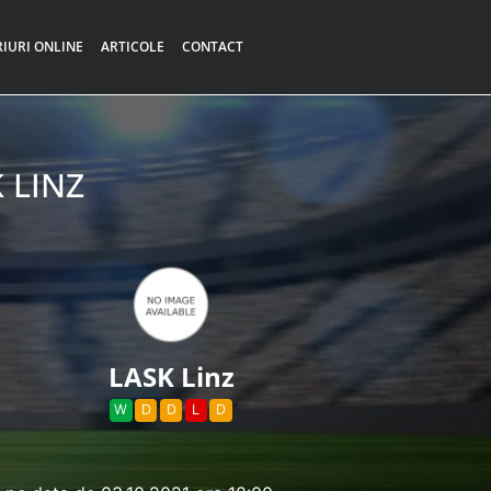
RIURI ONLINE
ARTICOLE
CONTACT
 LINZ
LASK Linz
W
D
D
L
D