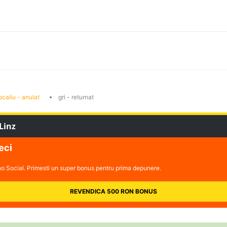
ocaliu - anulat
gri - returnat
Linz
eci
ano Social. Primesti un super bonus pentru prima depunere.
REVENDICA 500 RON BONUS