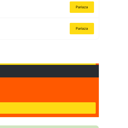
Pariaza
Pariaza