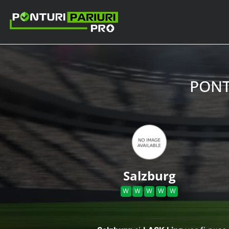
PONT
Salzburg
W
W
W
W
W