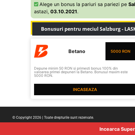
Alege un bonus la pariuri sa pariezi pe
Sa
astazi,
03.10.2021
.
Bonusuri pentru meciul Salzburg - LAS
Betano
5000 RON
Depune minim 50 RON si primesti bonus 100% din
valoarea primei depuneri la Betano. Bonusul maxim este
5000 RON.
INCASEAZA
© Copyright 2026 | Toate drepturile sunt rezervate.
Incearca SuperS