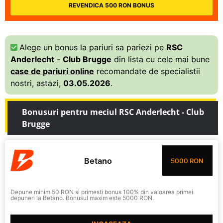
REVENDICA 500 RON BONUS
Alege un bonus la pariuri sa pariezi pe
RSC
Anderlecht
-
Club Brugge
din lista cu cele mai bune
case de pariuri online
recomandate de specialistii
nostri, astazi,
03.05.2026
.
Bonusuri pentru meciul RSC Anderlecht - Club
Brugge
Betano
5000 RON
Depune minim 50 RON si primesti bonus 100% din valoarea primei
depuneri la Betano. Bonusul maxim este 5000 RON.