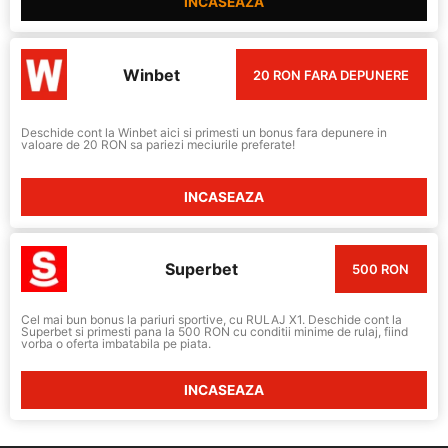
INCASEAZA
Winbet
20 RON FARA DEPUNERE
Deschide cont la Winbet aici si primesti un bonus fara depunere in
valoare de 20 RON sa pariezi meciurile preferate!
INCASEAZA
Superbet
500 RON
Cel mai bun bonus la pariuri sportive, cu RULAJ X1. Deschide cont la
Superbet si primesti pana la 500 RON cu conditii minime de rulaj, fiind
vorba o oferta imbatabila pe piata.
INCASEAZA