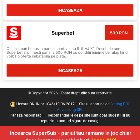
INCASEAZA
Superbet
500 RON
Cel mai bun bonus la pariuri sportive, cu RULAJ X1. Deschide cont la
Superbet si primesti pana la 500 RON cu conditii minime de rulaj, fiind
vorba o oferta imbatabila pe piata.
INCASEAZA
© Copyright 2026 | Toate drepturile sunt rezervate.
Licenta ONJN nr 1046/19.06.2017 – Site-ul apartine de
Betting PRO
Advertising SRL
Pariaza responsabil – Recomandarile de pe site sunt doar sugestii si nu
reprezinta ponturi sigure de castig!
Incearca SuperSub - pariul tau ramane in joc chiar