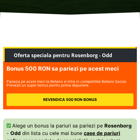
Oferta speciala pentru Rosenborg - Odd
Bonus 500 RON sa pariezi pe acest meci
Pariaza pe acest meci la Betano si intra in competitiile Betano Social.
Primesti un super bonus pentru prima depunere.
REVENDICA 500 RON BONUS
Alege un bonus la pariuri sa pariezi pe
Rosenborg
-
Odd
din lista cu cele mai bune
case de pariuri