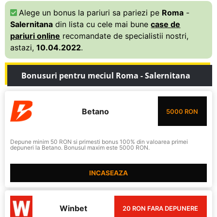
Alege un bonus la pariuri sa pariezi pe
Roma
-
Salernitana
din lista cu cele mai bune
case de
pariuri online
recomandate de specialistii nostri,
astazi,
10.04.2022
.
Bonusuri pentru meciul Roma - Salernitana
Betano
5000 RON
Depune minim 50 RON si primesti bonus 100% din valoarea primei
depuneri la Betano. Bonusul maxim este 5000 RON.
INCASEAZA
Winbet
20 RON FARA DEPUNERE