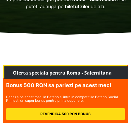
puteti adauga pe
biletul zilei
de azi.
Oferta speciala pentru Roma - Salernitana
Bonus 500 RON sa pariezi pe acest meci
Pariaza pe acest meci la Betano si intra in competitiile Betano Social.
Primesti un super bonus pentru prima depunere.
REVENDICA 500 RON BONUS