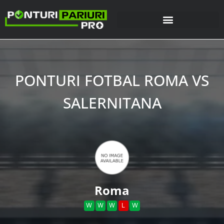
PONTURI FOTBAL ROMA VS
SALERNITANA
Roma
W
W
W
L
W