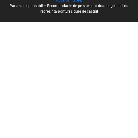
Advertising SRL
Pariaza responsabil – Recomandarile de pe site sunt doar sugestii si nu
reprezinta ponturi sigure de castig!