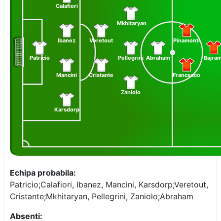
Calafiori
Mkhitaryan
Ibanez
Veretout
Pinamonti
Patricio
Pellegrini
Abraham
Bajram
Mancini
Cristante
Francesco
Zaniolo
Karsdorp
Echipa probabila:
Patricio;Calafiori, Ibanez, Mancini, Karsdorp;Veretout,
Cristante;Mkhitaryan, Pellegrini, Zaniolo;Abraham
Absenti: