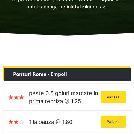
puteti adauga pe
biletul zilei
de azi.
Ponturi Roma - Empoli
peste 0.5 goluri marcate in
Pariaza
prima repriza @ 1.25
1 la pauza @ 1.80
Pariaza