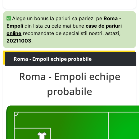
Alege un bonus la pariuri sa pariezi pe
Roma
-
Empoli
din lista cu cele mai bune
case de pariuri
online
recomandate de specialistii nostri, astazi,
20211003
.
Roma - Empoli echipe probabile
Roma - Empoli echipe
probabile