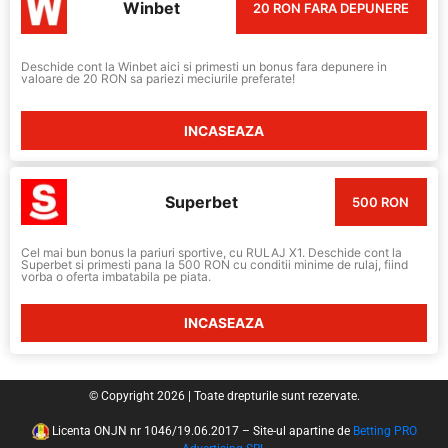
Winbet
20 RON FARA DEPUNERE
Deschide cont la Winbet aici si primesti un bonus fara depunere in
valoare de 20 RON sa pariezi meciurile preferate!
INCASEAZA
Superbet
500 RON
Cel mai bun bonus la pariuri sportive, cu RULAJ X1. Deschide cont la
Superbet si primesti pana la 500 RON cu conditii minime de rulaj, fiind
vorba o oferta imbatabila pe piata.
INCASEAZA
© Copyright 2026 | Toate drepturile sunt rezervate.
Licenta ONJN nr 1046/19.06.2017 – Site-ul apartine de
Betting PRO