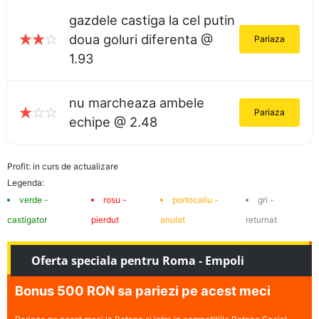
gazdele castiga la cel putin
doua goluri diferenta @
Pariaza
1.93
nu marcheaza ambele
Pariaza
echipe @ 2.48
Profit: in curs de actualizare
Legenda:
verde -
rosu -
portocaliu -
gri -
castigator
pierdut
anulat
returnat
Oferta speciala pentru Roma - Empoli
Bonus 500 RON sa pariezi pe acest meci