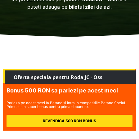
puteti adauga pe
biletul zilei
de azi.
Oferta speciala pentru Roda JC - Oss
Bonus 500 RON sa pariezi pe acest meci
Pariaza pe acest meci la Betano si intra in competitiile Betano Social.
Primesti un super bonus pentru prima depunere.
REVENDICA 500 RON BONUS