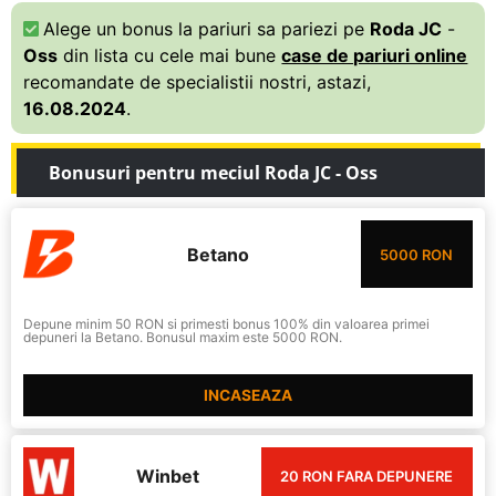
Alege un bonus la pariuri sa pariezi pe
Roda JC
-
Oss
din lista cu cele mai bune
case de pariuri online
recomandate de specialistii nostri, astazi,
16.08.2024
.
Bonusuri pentru meciul Roda JC - Oss
Betano
5000 RON
Depune minim 50 RON si primesti bonus 100% din valoarea primei
depuneri la Betano. Bonusul maxim este 5000 RON.
INCASEAZA
Winbet
20 RON FARA DEPUNERE