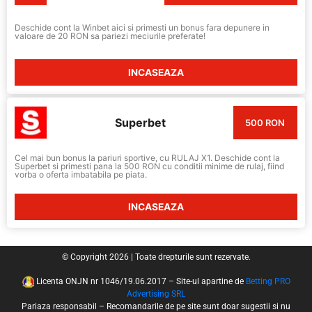
Deschide cont la Winbet aici si primesti un bonus fara depunere in
valoare de 20 RON sa pariezi meciurile preferate!
INCASEAZA
Superbet
500 RON
Cel mai bun bonus la pariuri sportive, cu RULAJ X1. Deschide cont la
Superbet si primesti pana la 500 RON cu conditii minime de rulaj, fiind
vorba o oferta imbatabila pe piata.
INCASEAZA
© Copyright 2026 | Toate drepturile sunt rezervate.
Licenta ONJN nr 1046/19.06.2017 – Site-ul apartine de
Betting PRO
Advertising SRL
Pariaza responsabil – Recomandarile de pe site sunt doar sugestii si nu