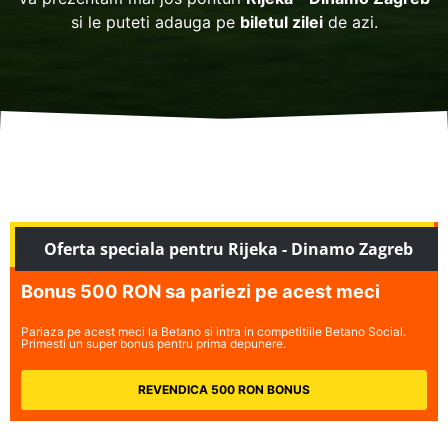
si le puteti adauga pe
biletul zilei
de azi.
Oferta speciala pentru Rijeka - Dinamo Zagreb
Bonus 500 RON sa pariezi pe acest meci
Pariaza pe acest meci la Betano si intra in competitiile Betano Social.
Primesti un super bonus pentru prima depunere.
REVENDICA 500 RON BONUS