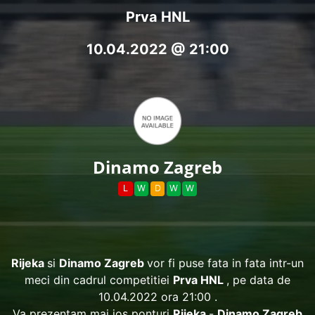
Prva HNL
10.04.2022 @ 21:00
Dinamo Zagreb
L
W
D
W
W
Rijeka
si
Dinamo Zagreb
vor fi puse fata in fata intr-un
meci din cadrul competitiei
Prva HNL
, pe data de
10.04.2022 ora 21:00 .
Va prezentam mai jos ponturi
Rijeka
-
Dinamo Zagreb