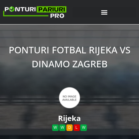
PONTURI FOTBAL RIJEKA VS
DINAMO ZAGREB
Rijeka
W
W
D
L
W